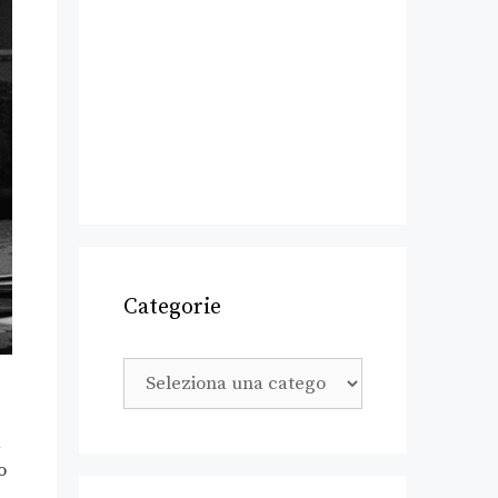
Categorie
a
o