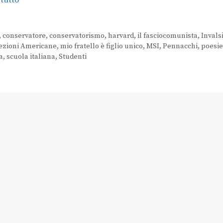
,
conservatore
,
conservatorismo
,
harvard
,
il fasciocomunista
,
Invals
ezioni Americane
,
mio fratello è figlio unico
,
MSI
,
Pennacchi
,
poesie
a
,
scuola italiana
,
Studenti