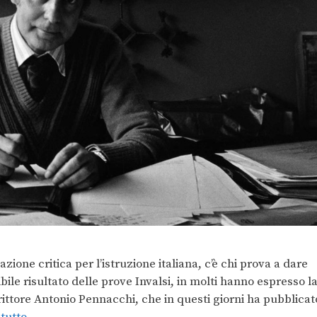
azione critica per l’istruzione italiana, c’è chi prova a dare
ile risultato delle prove Invalsi, in molti hanno espresso l
crittore Antonio Pennacchi, che in questi giorni ha pubblicat
tutto