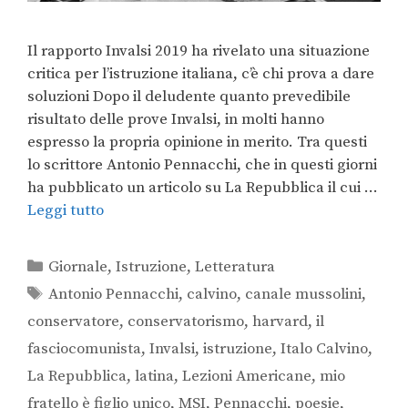
Il rapporto Invalsi 2019 ha rivelato una situazione
critica per l’istruzione italiana, c’è chi prova a dare
soluzioni Dopo il deludente quanto prevedibile
risultato delle prove Invalsi, in molti hanno
espresso la propria opinione in merito. Tra questi
lo scrittore Antonio Pennacchi, che in questi giorni
ha pubblicato un articolo su La Repubblica il cui …
Leggi tutto
Giornale
,
Istruzione
,
Letteratura
Antonio Pennacchi
,
calvino
,
canale mussolini
,
conservatore
,
conservatorismo
,
harvard
,
il
fasciocomunista
,
Invalsi
,
istruzione
,
Italo Calvino
,
La Repubblica
,
latina
,
Lezioni Americane
,
mio
fratello è figlio unico
,
MSI
,
Pennacchi
,
poesie
,