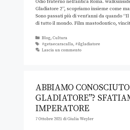
Odio fraterno nell’antica Roma. walksinside
Gladiatore 2”, scopriamo insieme come mai 
Sono passati più di vent’anni da quando “Il
di tutto il mondo. Film mastodontico, vinc
Blog
,
Cultura
#getaecaracalla
,
#ilgladiatore
Lascia un commento
ABBIAMO CONOSCIUTO 
GLADIATORE”? SFATIAM
IMPERATORE
7 Ottobre 2021
di
Giulia Weyler