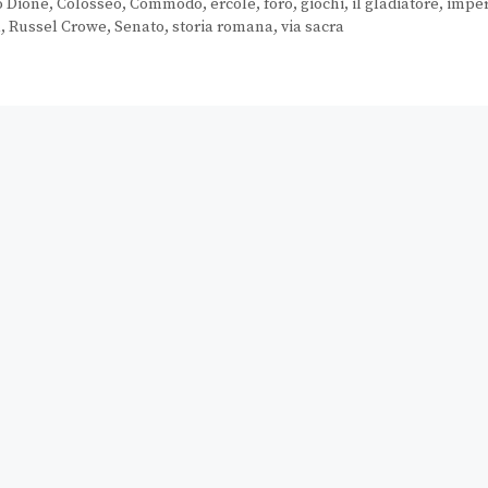
o Dione
,
Colosseo
,
Commodo
,
ercole
,
foro
,
giochi
,
il gladiatore
,
impe
a
,
Russel Crowe
,
Senato
,
storia romana
,
via sacra