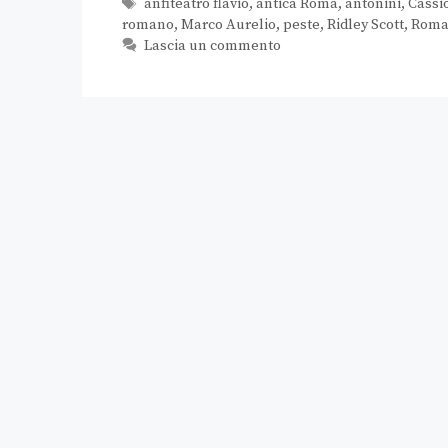
anfiteatro flavio
,
antica Roma
,
antonini
,
Cassi
romano
,
Marco Aurelio
,
peste
,
Ridley Scott
,
Rom
Lascia un commento