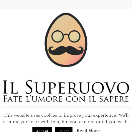
This website uses cookies to improve your experience. We'll
Copyright © 2020 Il Superuovo — Powered by Pipool
assume you're ok with this, but you can opt-out if you wish.
SRL