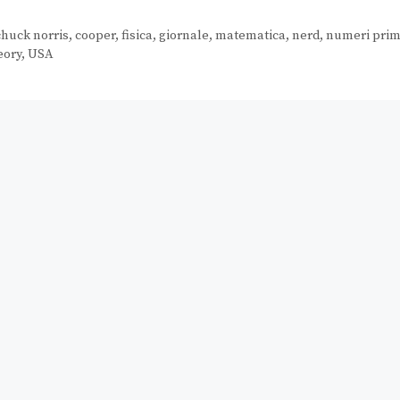
chuck norris
,
cooper
,
fisica
,
giornale
,
matematica
,
nerd
,
numeri prim
eory
,
USA