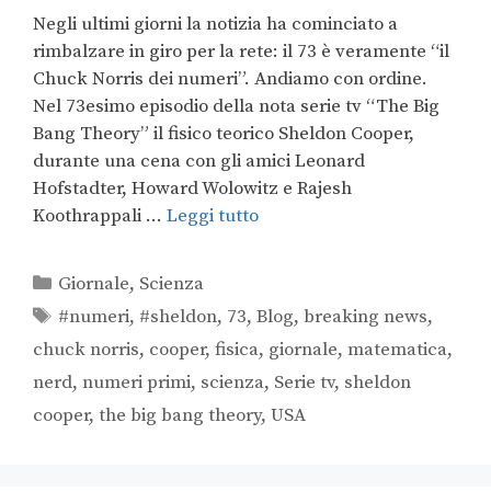
Negli ultimi giorni la notizia ha cominciato a
rimbalzare in giro per la rete: il 73 è veramente “il
Chuck Norris dei numeri”. Andiamo con ordine.
Nel 73esimo episodio della nota serie tv “The Big
Bang Theory” il fisico teorico Sheldon Cooper,
durante una cena con gli amici Leonard
Hofstadter, Howard Wolowitz e Rajesh
Koothrappali …
Leggi tutto
Giornale
,
Scienza
#numeri
,
#sheldon
,
73
,
Blog
,
breaking news
,
chuck norris
,
cooper
,
fisica
,
giornale
,
matematica
,
nerd
,
numeri primi
,
scienza
,
Serie tv
,
sheldon
cooper
,
the big bang theory
,
USA