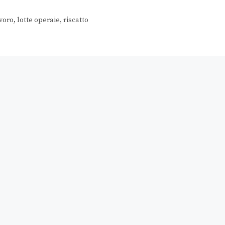
voro
,
lotte operaie
,
riscatto