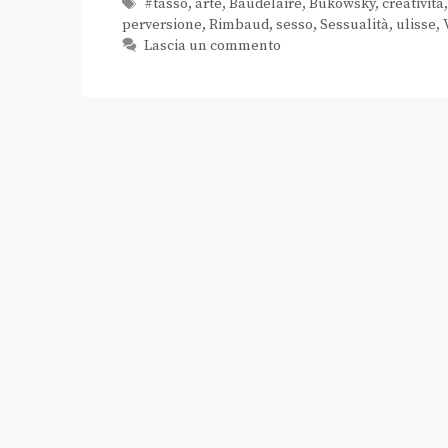
#tasso
,
arte
,
Baudelaire
,
Bukowsky
,
creatività
perversione
,
Rimbaud
,
sesso
,
Sessualità
,
ulisse
,
Lascia un commento