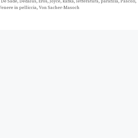
,
De Sade
,
Dedalus
,
Eros
,
Joyce
,
kafka
,
letteratura
,
parafilia
,
Pascoli
,
Venere in pelliccia
,
Von Sacher-Masoch