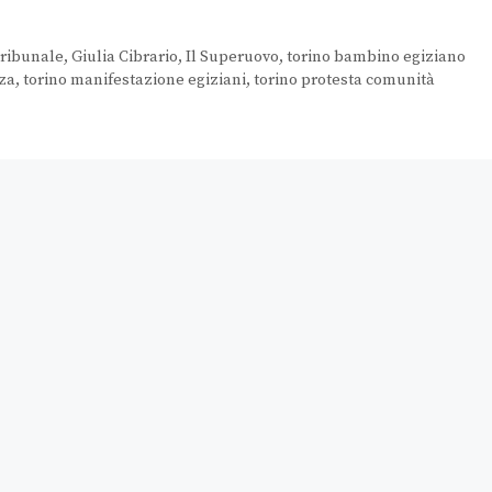
tribunale
,
Giulia Cibrario
,
Il Superuovo
,
torino bambino egiziano
zza
,
torino manifestazione egiziani
,
torino protesta comunità