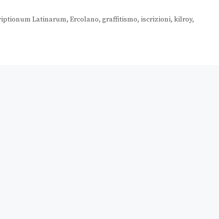
riptionum Latinarum
,
Ercolano
,
graffitismo
,
iscrizioni
,
kilroy
,