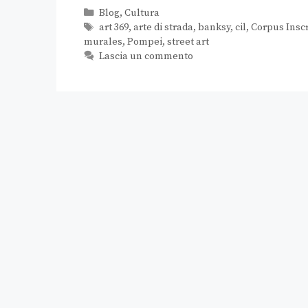
Blog
,
Cultura
art 369
,
arte di strada
,
banksy
,
cil
,
Corpus Insc
murales
,
Pompei
,
street art
Lascia un commento