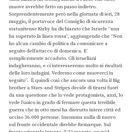
muove avrebbe fatto un passo indietro.
Sorprendentemente però nella giornata di ieri, 28
maggio, il portavoce del Consiglio di sicurezza
statunitense Kirby ha dichiarato che Israele “non
ha superato la linea rossa”, aggiungendo che “Non
ho alcun cambio di politica da comunicare a
seguito dell’attacco di domenica. E’
semplicemente accaduto. Gli israeliani
indagheranno, e ci interesseremo molto ai risultati
delle loro indagini. Vedremo come muoverci in
seguito”.
È quindi così che ancora una volta il Big
brother a Stars-and-Stripes decide di tirarsi fuori
da una questione che lo vede protagonista, anzi, lo
vede l’unico in grado di fermare questa terribile
guerra che in otto mesi ha distrutto intere città ed
ucciso 36.000 persone. Insomma nulla di nuovo
sul fronte occidentale direbbe Remarque. Sul
fronte orientale intanto, il 27 maggio, un raid