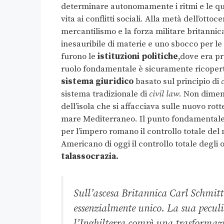
determinare autonomamente i ritmi e le qua
vita ai conflitti sociali. Alla metà dell’ott
mercantilismo e la forza militare britanni
inesauribile di materie e uno sbocco per le m
furono le
istituzioni politiche
,dove era pr
ruolo fondamentale è sicuramente ricoper
sistema giuridico
basato sul principio di
sistema tradizionale di
civil law
. Non dimen
dell’isola che si affacciava sulle nuovo rot
mare Mediterraneo. Il punto fondamentale 
per l’impero romano il controllo totale de
Americano di oggi il controllo totale degl
talassocrazia.
Sull’ascesa Britannica Carl Schmitt s
essenzialmente unico. La sua peculia
l’Inghilterra compì una trasformaz