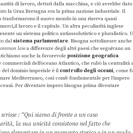
ntità di lavoro, dettati dalla macchina, e ciò avrebbe dato
ocento la Gran Bretagna era la prima nazione industriale. Il
ca trasformarono il nuovo mondo in una riserva quasi
erci,il lavoro e il capitale. Un altra peculiarità inglese
esente un sistema politico antiassolutistico e pluralistico. 
to dal
sistema parlamentare
. Bisogna sottolineare anche 
common law
a differenze degli altri paesi che seguivano un
tichiamo anche la favorevole
posizione geografica
te commerciali dell’oceano Atlantico, che rubò la centralità 
del dominio imperiale è il
controllo degli oceani
, come f
l mare Mediterraneo, così com’è fondamentale per l’impero
i oceani. Per diventare impero bisogna prima diventare
crisse : “
Qui siamo di fronte a un caso
rità, la sua unicità consistono nel fatto che
ione elementare in un momento storico e in un modo