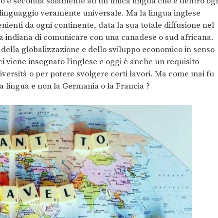
do è seconda solamente ad un unica lingua che è dentro og
a linguaggio veramente universale. Ma la lingua inglese
enti da ogni continente, data la sua totale diffusione nel
na indiana di comunicare con una canadese o sud africana.
 della globalizzazione e dello sviluppo economico in senso
i viene insegnato l’inglese e oggi è anche un requisito
versità o per potere svolgere certi lavori. Ma come mai fu
ia lingua e non la Germania o la Francia ?