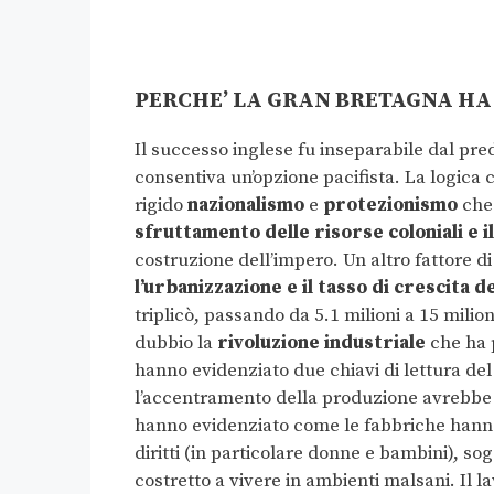
PERCHE’ LA GRAN BRETAGNA HA
Il successo inglese fu inseparabile dal pr
consentiva un’opzione pacifista. La logica
rigido
nazionalismo
e
protezionismo
che 
sfruttamento delle risorse coloniali e i
costruzione dell’impero. Un altro fattore d
l’urbanizzazione e il tasso di crescita 
triplicò, passando da 5.1 milioni a 15 milio
dubbio la
rivoluzione industriale
che ha p
hanno evidenziato due chiavi di lettura d
l’accentramento della produzione avrebbe c
hanno evidenziato come le fabbriche hanno
diritti (in particolare donne e bambini), sog
costretto a vivere in ambienti malsani. Il l