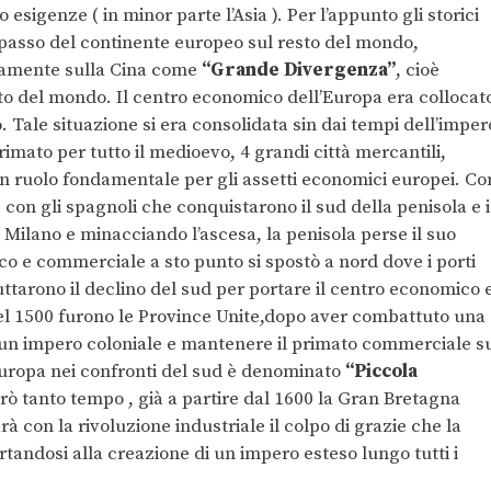
 esigenze ( in minor parte l’Asia ). Per l’appunto gli storici
passo del continente europeo sul resto del mondo,
isamente sulla Cina come
“Grande Divergenza”
, cioè
to del mondo. Il centro economico dell’Europa era collocat
 Tale situazione si era consolidata sin dai tempi dell’imper
imato per tutto il medioevo, 4 grandi città mercantili,
 ruolo fondamentale per gli assetti economici europei. Co
 con gli spagnoli che conquistarono il sud della penisola e i
Milano e minacciando l’ascesa, la penisola perse il suo
o e commerciale a sto punto si spostò a nord dove i porti
ttarono il declino del sud per portare il centro economico 
l 1500 furono le Province Unite,dopo aver combattuto una
 un impero coloniale e mantenere il primato commerciale s
Europa nei confronti del sud è denominato
“Piccola
rò tanto tempo , già a partire dal 1600 la Gran Bretagna
rà con la rivoluzione industriale il colpo di grazie che la
tandosi alla creazione di un impero esteso lungo tutti i