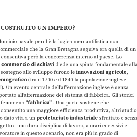
 COSTRUITO UN IMPERO?
edominio navale perchè la logica mercantilistica non
 commerciale che la Gran Bretagna seguiva era quella di un
consentiva però la concorrenza interno al paese. Lo
l commercio di schiavi
diede una spinta fondamentale all
i sostegno allo sviluppo furono le
innovazioni agricole,
demografico
(tra il 1700 e il 1840 la popolazione inglese
ni). Un evento centrale dell’affermazione inglese è senza
ortato all’affermazione del sistema di fabbrica. Gli storici
el fenomeno
“fabbrica”
. Una parte sostiene che
onsentito una maggiore efficienza produttiva, altri studio
 dato vita a un
proletariato industriale
sfruttato e senz
getto a una dura disciplina di lavoro, a orari eccessivi e
avoratore in questo scenario, non era più in grado di