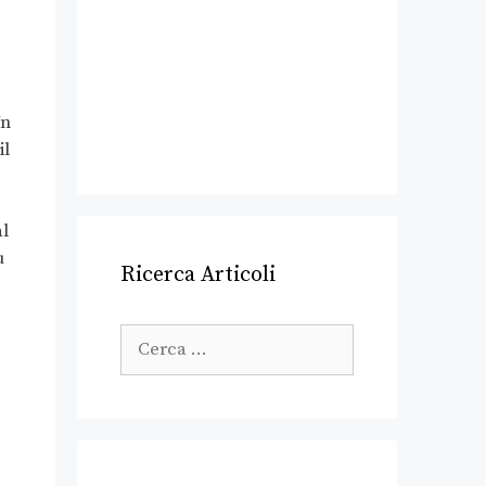
Un
il
al
u
Ricerca Articoli