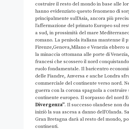
costruire il resto del mondo in base alle loro
hanno evidenziato questo fenomeno di sor
principalmente sull’Asia, ancora più prec
l’affermazione del primato Europeo sul res
a sud, in prossimità del mare Mediterraneo.
romano. La penisola italiana mantenne il pr
Firenze,Genova,Milano e Venezia ebbero un
la minaccia ottomana alle porte di Venezia,
francesi che scossero il nord conquistando 
ruolo fondamentale. Il baricentro economic
delle Fiandre, Anversa e anche Londra sfru
commerciale del continente verso nord. Ne
guerra con la corona spagnola a costruire
continente europeo. Il sorpasso del nord 
Divergenza”
. Il successo olandese non du
iniziò la sua ascesa a danno dell’Olanda. Sa
Gran Bretagna darà al resto del mondo, por
continenti.