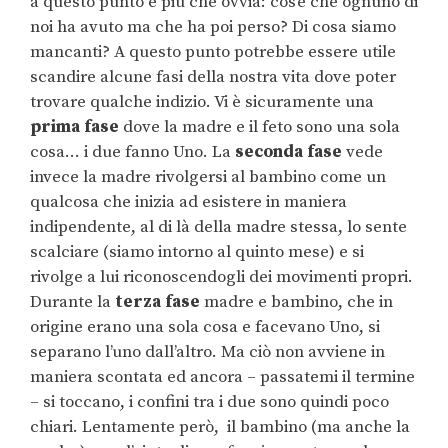
a questo punto è più che ovvia: cos’è che ognuno di
noi ha avuto ma che ha poi perso? Di cosa siamo
mancanti? A questo punto potrebbe essere utile
scandire alcune fasi della nostra vita dove poter
trovare qualche indizio. Vi è sicuramente una
prima fase
dove la madre e il feto sono una sola
cosa… i due fanno Uno. La
seconda fase
vede
invece la madre rivolgersi al bambino come un
qualcosa che inizia ad esistere in maniera
indipendente, al di là della madre stessa, lo sente
scalciare (siamo intorno al quinto mese) e si
rivolge a lui riconoscendogli dei movimenti propri.
Durante la
terza fase
madre e bambino, che in
origine erano una sola cosa e facevano Uno, si
separano l’uno dall’altro. Ma ciò non avviene in
maniera scontata ed ancora – passatemi il termine
– si toccano, i confini tra i due sono quindi poco
chiari. Lentamente però, il bambino (ma anche la