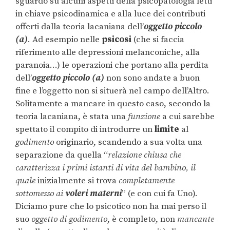
sguardo su alcuni aspetti della psicopatologia letti
in chiave psicodinamica e alla luce dei contributi
offerti dalla teoria lacaniana dell’
oggetto piccolo
(a)
. Ad esempio nelle
psicosi
(che si faccia
riferimento alle depressioni melanconiche, alla
paranoia…) le operazioni che portano alla perdita
dell’
oggetto piccolo (a)
non sono andate a buon
fine e l’oggetto non si situerà nel campo dell’Altro.
Solitamente a mancare in questo caso, secondo la
teoria lacaniana, è stata una
funzione
a cui sarebbe
spettato il compito di introdurre un
limite
al
godimento
originario, scandendo a sua volta una
separazione da quella “
relazione chiusa che
caratterizza i primi istanti di vita del bambino, il
quale
inizialmente si trova
completamente
sottomesso ai
voleri materni
” (e con cui fa Uno).
Diciamo pure che lo psicotico non ha mai perso il
suo
oggetto di godimento
, è completo, non
mancante