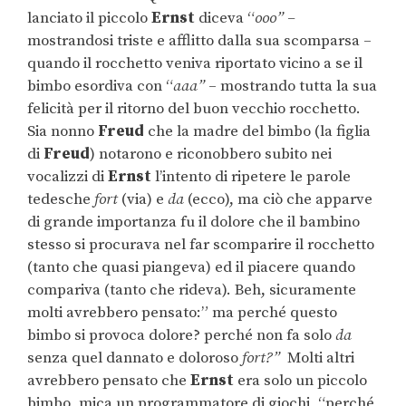
lanciato il piccolo
Ernst
diceva “
ooo” –
mostrandosi triste e afflitto dalla sua scomparsa –
quando il rocchetto veniva riportato vicino a se il
bimbo esordiva con “
aaa”
– mostrando tutta la sua
felicità per il ritorno del buon vecchio rocchetto.
Sia nonno
Freud
che la madre del bimbo (la figlia
di
Freud
) notarono e riconobbero subito nei
vocalizzi di
Ernst
l’intento di ripetere le parole
tedesche
fort
(via) e
da
(ecco), ma ciò che apparve
di grande importanza fu il dolore che il bambino
stesso si procurava nel far scomparire il rocchetto
(tanto che quasi piangeva) ed il piacere quando
compariva (tanto che rideva). Beh, sicuramente
molti avrebbero pensato:” ma perché questo
bimbo si provoca dolore? perché non fa solo
da
senza quel dannato e doloroso
fort?”
Molti altri
avrebbero pensato che
Ernst
era solo un piccolo
bimbo, mica un programmatore di giochi, “perché