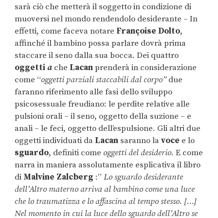
sarà ciò che metterà il soggetto in condizione di
muoversi nel mondo rendendolo desiderante – In
effetti, come faceva notare
Françoise Dolto
,
affinché il bambino possa parlare dovrà prima
staccare il seno dalla sua bocca. Dei quattro
oggetti
a
che
Lacan
prenderà in considerazione
come “
oggetti parziali staccabili dal corpo”
due
faranno riferimento alle fasi dello sviluppo
psicosessuale freudiano: le perdite relative alle
pulsioni orali – il seno, oggetto della suzione – e
anali – le feci, oggetto dell’espulsione. Gli altri due
oggetti individuati da
Lacan
saranno la
voce
e lo
sguardo
, definiti come
oggetti del desiderio
. E come
narra in maniera assolutamente esplicativa il libro
di
Malvine Zalcberg
:”
Lo sguardo desiderante
dell’Altro materno arriva al bambino come una luce
che lo traumatizza e lo affascina al tempo stesso. […]
Nel momento in cui la luce dello sguardo dell’Altro se