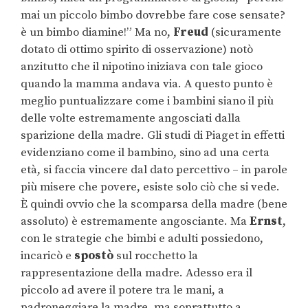
mai un piccolo bimbo dovrebbe fare cose sensate?
è un bimbo diamine!” Ma no,
Freud
(sicuramente
dotato di ottimo spirito di osservazione) notò
anzitutto che il nipotino iniziava con tale gioco
quando la mamma andava via. A questo punto è
meglio puntualizzare come i bambini siano il più
delle volte estremamente angosciati dalla
sparizione della madre. Gli studi di Piaget in effetti
evidenziano come il bambino, sino ad una certa
età, si faccia vincere dal dato percettivo – in parole
più misere che povere, esiste solo ciò che si vede.
È quindi ovvio che la scomparsa della madre (bene
assoluto) è estremamente angosciante. Ma
Ernst
,
con le strategie che bimbi e adulti possiedono,
incaricò e
spostò
sul rocchetto la
rappresentazione della madre. Adesso era il
piccolo ad avere il potere tra le mani, a
padroneggiare la madre, ma soprattutto a