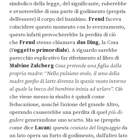
simbolico della legge, del significante, ruberebbe
e svuoterebbe di una parte di godimento (propria
dell’essere) il corpo del bambino.
Freud
faceva
coincidere questo momento con lo svezzamento,
questo infatti provocherebbe la perdita di ciò
che
Freud
stesso chiamava
das Ding
, la Cosa
(l’
oggetto primordiale
). A riguardo sarebbe
parecchio esplicativo far riferimento al libro di
Malvine Zalcberg
Cosa pretende una figlia dalla
propria madre
: “
Nella pulsione orale, il seno della
madre gonfio di latte diventa lo spazio vuoto intorno
al quale la bocca del bambino inizia ad urlare”.
Ciò
che viene messo in risalto è quindi come
l’educazione, nonché l’azione del grande Altro,
operando causerebbe una perdita di quel
più-di-
godere
generandone uno scarto. Ma se (proprio
come dice
Lacan
) questa
cesoiata del linguaggio
da
un lato opera un furto di godimento, dall’altro lato