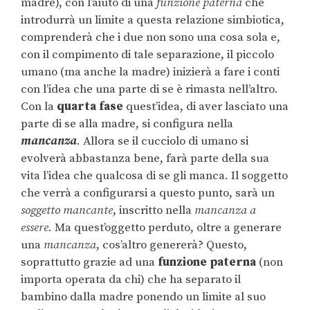
madre), con l’aiuto di una
funzione paterna
che
introdurrà un limite a questa relazione simbiotica,
comprenderà che i due non sono una cosa sola e,
con il compimento di tale separazione, il piccolo
umano (ma anche la madre) inizierà a fare i conti
con l’idea che una parte di se è rimasta nell’altro.
Con la
quarta fase
quest’idea, di aver lasciato una
parte di se alla madre, si configura nella
m
ancanza
. Allora se il cucciolo di umano si
evolverà abbastanza bene, farà parte della sua
vita l’idea che qualcosa di se gli manca. Il soggetto
che verrà a configurarsi a questo punto, sarà un
soggetto mancante
, inscritto nella
mancanza a
essere
. Ma quest’oggetto perduto, oltre a generare
una
mancanza
, cos’altro genererà? Questo,
soprattutto grazie ad una
funzione paterna
(non
importa operata da chi) che ha separato il
bambino dalla madre ponendo un limite al suo