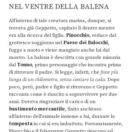
NEL VENTRE DELLA BALENA
All’interno di tale creatura marina, dunque, si
trovava già Geppetto, capitato lì dentro mentre
era alla ricerca del figlio.
Pinocchio
, reduce dal
grottesco soggiorno nel
Paese dei Balocchi
,
fugge a nuoto e viene mangiato anche lui dal
mostro. La balena è descritta con grande minuzia
dal
Tonno
, primo personaggio che incontra prima
di ritrovare il padre. Si legge, infatti, che
fosse più
lunga di un chilometro, senza contare la coda
. Dopo
poco, però, padre e figlio si ritrovano e Geppetto
racconta come è riuscito a sopravvivere per due
anni. Doveva ringraziare il carico di un
bastimento mercantile
, finito anch’esso
all’interno dell’animale insieme a lui, durante la
tempesta
in cui si era imbattuto. Fortunatamente,
Pinocchio e il falegname Geppetto riescono ad