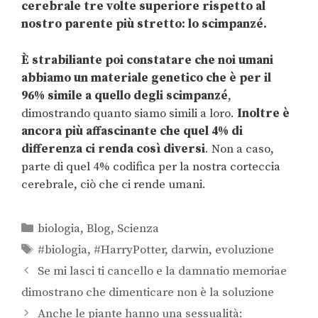
cerebrale tre volte superiore rispetto al
nostro parente più stretto: lo scimpanzé.
È strabiliante poi constatare che noi umani
abbiamo un materiale genetico che è per il
96% simile a quello degli scimpanzé
,
dimostrando quanto siamo simili a loro.
Inoltre è
ancora più affascinante che quel 4% di
differenza ci renda così diversi
. Non a caso,
parte di quel 4% codifica per la nostra corteccia
cerebrale, ciò che ci rende umani.
biologia
,
Blog
,
Scienza
#biologia
,
#HarryPotter
,
darwin
,
evoluzione
Se mi lasci ti cancello e la damnatio memoriae
dimostrano che dimenticare non è la soluzione
Anche le piante hanno una sessualità: