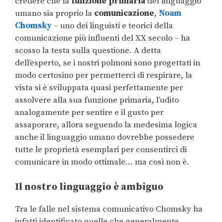
credere che la
funzione primaria
del linguaggio
umano sia proprio la
comunicazione
,
Noam
Chomsky
– uno dei linguisti e teorici della
comunicazione più influenti del XX secolo – ha
scosso la testa sulla questione. A detta
dell’esperto, se i nostri polmoni sono progettati in
modo certosino per permetterci di respirare, la
vista si è sviluppata quasi perfettamente per
assolvere alla sua funzione primaria, l’udito
analogamente per sentire e il gusto per
assaporare, allora seguendo la medesima logica
anche il linguaggio umano dovrebbe possedere
tutte le proprietà esemplari per consentirci di
comunicare in modo ottimale… ma così non è.
Il nostro linguaggio è ambiguo
Tra le falle nel sistema comunicativo Chomsky ha
infatti identificato quelle che generalmente