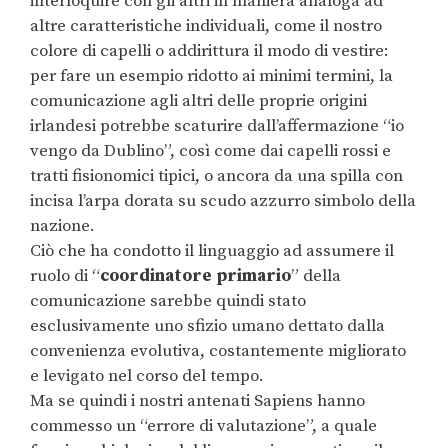
interloquire con gli altri in maniera analoga ad
altre caratteristiche individuali, come il nostro
colore di capelli o addirittura il modo di vestire:
per fare un esempio ridotto ai minimi termini, la
comunicazione agli altri delle proprie origini
irlandesi potrebbe scaturire dall’affermazione “io
vengo da Dublino”, così come dai capelli rossi e
tratti fisionomici tipici, o ancora da una spilla con
incisa l’arpa dorata su scudo azzurro simbolo della
nazione.
Ciò che ha condotto il linguaggio ad assumere il
ruolo di “
coordinatore primario
” della
comunicazione sarebbe quindi stato
esclusivamente uno sfizio umano dettato dalla
convenienza evolutiva, costantemente migliorato
e levigato nel corso del tempo.
Ma se quindi i nostri antenati Sapiens hanno
commesso un “errore di valutazione”, a quale