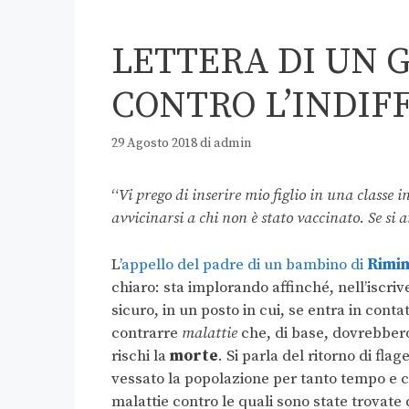
LETTERA DI UN 
CONTRO L’INDIF
29 Agosto 2018
di
admin
“
Vi prego di inserire mio figlio in una classe 
avvicinarsi a chi non è stato vaccinato. Se si 
L’
appello del padre di un bambino di
Rimin
chiaro: sta implorando affinché, nell’iscriv
sicuro, in un posto in cui, se entra in conta
contrarre
malattie
che, di base, dovrebbero
rischi la
morte
.
Si parla del ritorno di flag
vessato la popolazione per tanto tempo e ch
malattie contro le quali sono state trovate