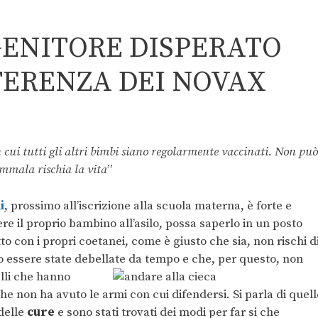
GENITORE DISPERATO
FERENZA DEI NOVAX
in cui tutti gli altri bimbi siano regolarmente vaccinati. Non può
ammala rischia la vita
”
i
, prossimo all’iscrizione alla scuola materna, è forte e
ere il proprio bambino all’asilo, possa saperlo in un posto
tto con i propri coetanei, come è giusto che sia, non rischi d
 essere state debellate da tempo e che, per questo, non
elli che hanno
e non ha avuto le armi con cui difendersi. Si parla di quell
 delle
cure
e sono stati trovati dei modi per far si che