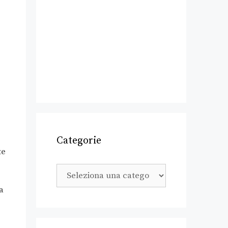
Categorie
te
a