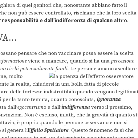
ghiera di quei genitori che, nonostante abbiano fatto il
ò che non può essere controllato, rischiano che la loro scelta
rresponsabilità e dall’indifferenza di qualcun altro
.
VA…
possano pensare che non vaccinare possa essere la scelta
informazione
viene a mancare, quando si ha una
percezione
ano
rischi potenzialmente fatali
. Le persone amano ascoltare
ne, molto
te la realtà, chiudersi in una bolla fatta di piccole
are delle fortezze indistruttibili quando vengono legittima
asi per la tanto temuta, quanto conosciuta,
ignoranza
ta dall’
egocentrism
o e dall’
indifferenza
verso il prossimo,
vinzioni. Non è escluso, infatti, che la gravità di quanto st
ttavia, è proprio quando le persone osservano e non si
 si genera l’
Effetto
Spettatore
. Questo fenomeno fa sì che