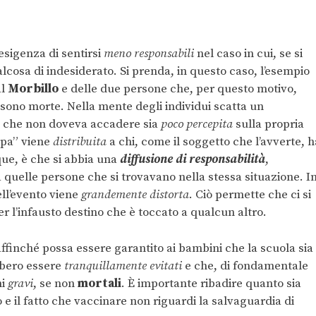
esigenza di sentirsi
meno responsabili
nel caso in cui, se si
cosa di indesiderato. Si prenda, in questo caso, l’esempio
al
Morbillo
e delle due persone che, per questo motivo,
sono morte.
Nella mente degli individui scatta un
ò che non doveva accadere sia
poco percepita
sulla propria
lpa” viene
distribuita
a chi, come il soggetto che l’avverte, h
ue, è che si abbia una
diffusione di responsabilità
,
 quelle persone che si trovavano nella stessa situazione. I
ll’evento viene
grandemente distorta
. Ciò permette che ci si
er l’infausto destino che è toccato a qualcun altro.
ffinché possa essere garantito ai bambini che la scuola sia
ebbero essere
tranquillamente evitati
e che, di fondamentale
ni
gravi
, se non
mortali
. È importante ribadire quanto sia
 e il fatto che vaccinare non riguardi la salvaguardia di