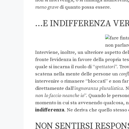
non si intervenga, o si rimanga indifferent
meno grave
di quanto possa essere.
…E INDIFFERENZA VER
Interviene, inoltre, un ulteriore aspetto de
fronte l’evidenza in favore della propria t
quale si incarna il ruolo di “
spettatori
”. Tro
scatena nella mente delle persone un
confl
intervenire o rimanere “bloccati” e non far
direttamente dall’
ingnoranza pluralistica
. 
non lo faccio neanche io
”. Quando le persone
momento in cui sta avvenendo qualcosa, no
indifferenza
. Ne deriva che quello stesso 
NON SENTIRSI RESPONS