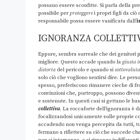
possano essere sconfitte. Si parla della pre
possibile per
proteggere
i propri figli da ci
responsabile possa essere vanificata dall’
i
IGNORANZA COLLETTI
Eppure, sembra surreale che dei genitori 
migliore. Questo accade quando la
giusta 
distorta
del pericolo e quando si
sottovalut
solo ciò che vogliono sentirsi dire.
Le perso
spesso, preferiscono rimanere cieche di fron
convinzioni che, purtroppo, possono divent
e sostenute. In questi casi si gettano le b
collettiva
. La roccaforte dell’ignoranza è da
focalizzandosi unicamente sulle proprie con
accadendo non venga percepita da tutti, tu
fermano a riflettere su ciò che succede che