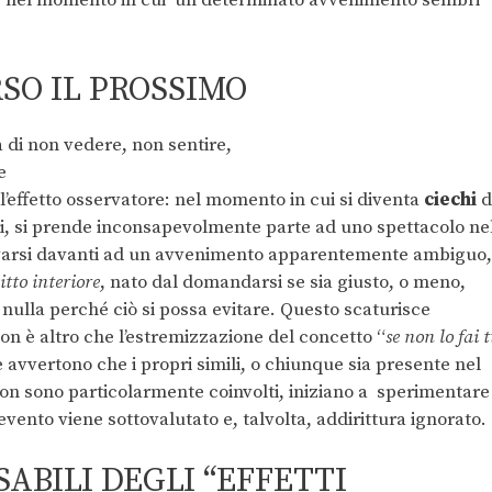
i, nel momento in cui
un determinato avvenimento sembri
SO IL PROSSIMO
ll’effetto osservatore: nel momento in cui si diventa
ciechi
d
esi, si prende inconsapevolmente parte ad uno spettacolo ne
varsi davanti ad un avvenimento apparentemente ambiguo,
itto interiore
, nato dal domandarsi se sia giusto, o meno,
 nulla perché ciò si possa evitare. Questo scaturisce
Non è altro che l’estremizzazione del concetto “
se non lo fai 
 avvertono che i propri simili, o chiunque sia presente nel
n sono particolarmente coinvolti, iniziano a
sperimentare
evento viene sottovalutato e, talvolta, addirittura ignorato.
ABILI DEGLI “EFFETTI