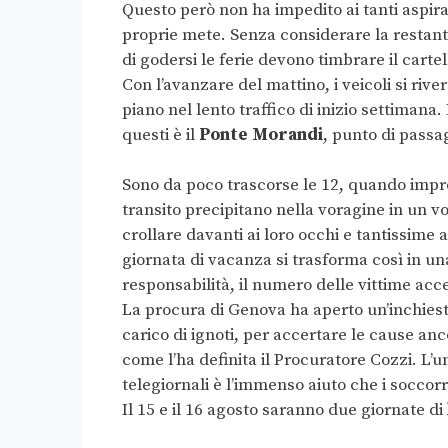
Questo però non ha impedito ai tanti aspir
proprie mete. Senza considerare la restant
di godersi le ferie devono timbrare il cartel
Con l’avanzare del mattino, i veicoli si river
piano nel lento traffico di inizio settimana
questi è il
Ponte Morandi
, punto di passa
Sono da poco trascorse le 12, quando impro
transito precipitano nella voragine in un vo
crollare davanti ai loro occhi e tantissime
giornata di vacanza si trasforma così in una
responsabilità, il numero delle vittime acce
La procura di Genova ha aperto un’inchies
carico di ignoti, per accertare le cause an
come l’ha definita il Procuratore Cozzi. L’
telegiornali è l’immenso aiuto che i soccor
Il 15 e il 16 agosto saranno due giornate di