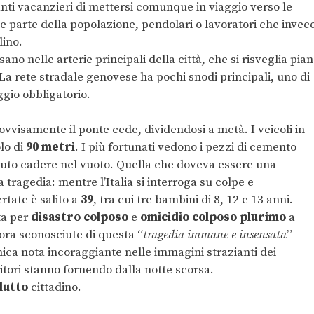
anti vacanzieri di mettersi comunque in viaggio verso le
e parte della popolazione, pendolari o lavoratori che invec
lino.
sano nelle arterie principali della città, che si risveglia pian
. La rete stradale genovese ha pochi snodi principali, uno di
ggio obbligatorio.
vvisamente il ponte cede, dividendosi a metà. I veicoli in
lo di
90 metri
. I più fortunati vedono i pezzi di cemento
 auto cadere nel vuoto. Quella che doveva essere una
 tragedia: mentre l’Italia si interroga su colpe e
rtate è salito a
39
, tra cui tre bambini di 8, 12 e 13 anni.
ta per
disastro colposo
e
omicidio colposo plurimo
a
cora sconosciute di questa “
tragedia immane e insensata
” –
unica nota incoraggiante nelle immagini strazianti dei
ritori stanno fornendo dalla notte scorsa.
lutto
cittadino.