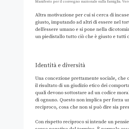
Manifesto per il convegno nazionale sulla famiglia. Ver
Altra motivazione per cui si cerca di incasell
giusto, imputando ad altri di essere nel to
dell’essere umano e si pone nella dicotomia
un piedistallo tutto ciò che è giusto e tutti
Identità e diversità
Una concezione prettamente sociale, che olt
il risultato di un giudizio etico dei comport
quali devono sottostare ad un codice moral
di ognuno. Questo non implica per forza un
reciproco, cosa che non si può dire sia pre
Con rispetto reciproco si intende un pensie
senso negativo del termine. È normale esse