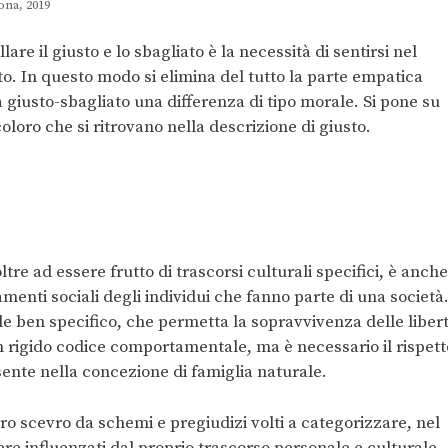
ona, 2019
are il giusto e lo sbagliato è la necessità di sentirsi nel
rto. In questo modo si elimina del tutto la parte empatica
 giusto-sbagliato una differenza di tipo morale. Si pone su
 coloro che si ritrovano nella descrizione di giusto.
re ad essere frutto di trascorsi culturali specifici, è anche
amenti sociali degli individui che fanno parte di una società.
e ben specifico, che permetta la sopravvivenza delle liber
 rigido codice comportamentale, ma è necessario il rispett
sente nella concezione di famiglia naturale.
ro scevro da schemi e pregiudizi volti a categorizzare, nel
re influenzati dal proprio trascorso personale e culturale,