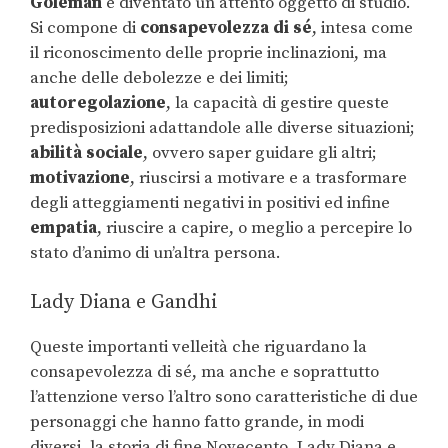
Goleman
è diventato un attento oggetto di studio.
Si compone di
consapevolezza di sé
, intesa come
il riconoscimento delle proprie inclinazioni, ma
anche delle debolezze e dei limiti;
autoregolazione
, la capacità di gestire queste
predisposizioni adattandole alle diverse situazioni;
abilità sociale
, ovvero saper guidare gli altri;
motivazione
, riuscirsi a motivare e a trasformare
degli atteggiamenti negativi in positivi ed infine
empatia
, riuscire a capire, o meglio a percepire lo
stato d’animo di un’altra persona.
Lady Diana e Gandhi
Queste importanti velleità che riguardano la
consapevolezza di sé, ma anche e soprattutto
l’attenzione verso l’altro sono caratteristiche di due
personaggi che hanno fatto grande, in modi
diversi, la storia di fine Novecento, Lady Diana e