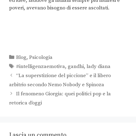
ed idee, laddove gli indiani sempre più indifesi e
poveri, avevano bisogno di essere ascoltati.
Blog
,
Psicologia
#intelligenzaemotiva
,
gandhi
,
lady diana
“La superstizione del piccione” e il libero
arbitrio secondo Nemo Nobody e Spinoza
Il fenomeno Giorgia: quei politici pop e la
retorica d’oggi
Lascia un commento