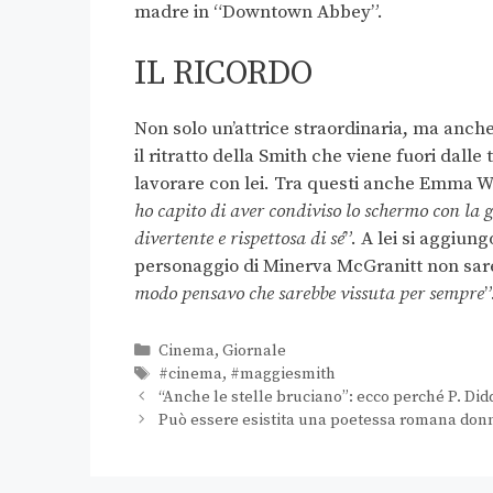
madre in “Downtown Abbey”.
IL RICORDO
Non solo un’attrice straordinaria, ma anch
il ritratto della Smith che viene fuori dall
lavorare con lei. Tra questi anche Emma Wa
ho capito di aver condiviso lo schermo con la 
divertente e rispettosa di sé
”. A lei si aggiun
personaggio di Minerva McGranitt non sarebb
modo pensavo che sarebbe vissuta per sempre
”
Cinema
,
Giornale
#cinema
,
#maggiesmith
“Anche le stelle bruciano”: ecco perché P. Di
Può essere esistita una poetessa romana donn