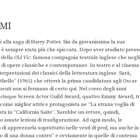
EMI
alla saga di Harry Potter. Sin da giovanissima la sua
 è sempre stata più che spiccata. Dopo aver studiato press
e della
Old Vic
: famosa compagnia teatrale inglese che negli
à di opere classiche e contemporanee. In teatro e al cinema
erpretazioni dei classici della letteratura inglese. Sarà,
thello” (1965) che otterrà la prima candidatura agli Oscar
enti non si fermano di certo qui. Nel corso degli anni
, cinque Screen Actor Guild Award, quattro Emmy Award, t
ome miglior attrice protagonista ne “La strana voglia di
ta in “California Suite”. Sarebbe un errore, quindi,
o amate lezioni di trasfigurazione. Ad ogni modo, le
i apprezzarla soprattutto nelle vesti di prof, ma anche in
tto di una donna contro” e ovviamente in quelle di contessa