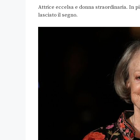
Attrice eccelsa e donna straordinaria. In p
lasciato il segno.