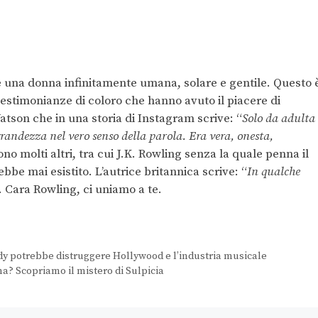
e una donna infinitamente umana, solare e gentile. Questo 
e testimonianze di coloro che hanno avuto il piacere di
tson che in una storia di Instagram scrive: “
Solo da adulta
grandezza nel vero senso della parola. Era vera, onesta,
gono molti altri, tra cui J.K. Rowling senza la quale penna il
e mai esistito. L’autrice britannica scrive: “
In qualche
. Cara Rowling, ci uniamo a te.
ddy potrebbe distruggere Hollywood e l’industria musicale
a? Scopriamo il mistero di Sulpicia