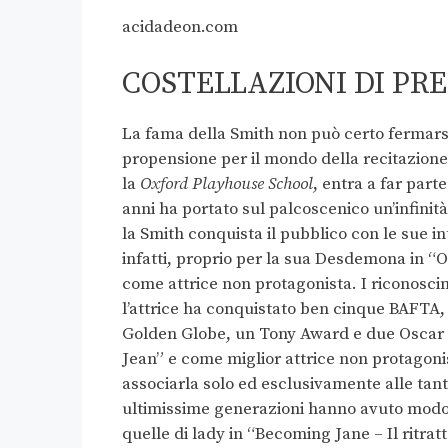
acidadeon.com
COSTELLAZIONI DI PR
La fama della Smith non può certo fermarsi 
propensione per il mondo della recitazione
la
Oxford Playhouse School
, entra a far part
anni ha portato sul palcoscenico un’infinit
la Smith conquista il pubblico con le sue int
infatti, proprio per la sua Desdemona in “O
come attrice non protagonista. I riconoscim
l’attrice ha conquistato ben cinque BAFTA
Golden Globe, un Tony Award e due Oscar c
Jean” e come miglior attrice non protagonis
associarla solo ed esclusivamente alle tant
ultimissime generazioni hanno avuto modo d
quelle di lady in “Becoming Jane – Il ritra