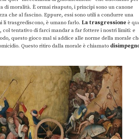
a di moralità. È ormai risaputo, i principi sono un canone
za che al fascino. Eppure, essi sono utili a condurre una
uni li trasgrediscono, è umano farlo.
La trasgressione
è q
u
col tentativo di farci mandar a far fottere i nostri limiti: e
do, questo gioco mal si addice alle norme della morale ch
l’omicidio. Questo ritiro dalla morale è chiamato
disimpegn