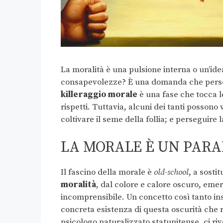
La moralità è una pulsione interna o un’idea
consapevolezze? È una domanda che persegui
killeraggio morale
è una fase che tocca l
rispetti. Tuttavia, alcuni dei tanti possono 
coltivare il seme della follia; e perseguire 
LA MORALE È UN PARA
Il fascino della morale è
old-school
, a sosti
moralità
, dal colore e calore oscuro, eme
incomprensibile. Un concetto così tanto in
concreta esistenza di questa oscurità che r
psicologo naturalizzato statunitense, ci ri