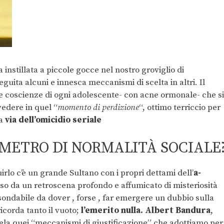
 instillata a piccole gocce nel nostro groviglio di
ta alcuni e innesca meccanismi di scelta in altri. Il
e coscienze di ogni adolescente- con acne ormonale- che si
vedere in quel “
momento di perdizione
“, ottimo terriccio per
la
v
ia dell’omicidio seriale
METRO DI NORMALITÀ SOCIALE
tuirlo c’è un grande Sultano con i propri dettami dell’
a-
rso da un retroscena profondo e affumicato di misteriosità
sondabile da dover , forse , far emergere un dubbio sulla
icorda tanto il vuoto;
l’emerito nulla. Albert Bandura
,
vela quei “meccanismi di giustificazione” che adottiamo per