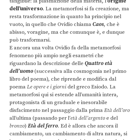
tangibile: la plasmazione della materia, l’
origine
dell’universo
. La metamorfosi si fa creazione, ma
resta trasformazione in quanto ha principio nel
vuoto, in quello che Ovidio chiama
Caos
, che è
abisso, voragine, ma che comunque è, e dunque
può trasformarsi.
E ancora una volta Ovidio fa della metamorfosi
fenomeno più ampio negli esametri che
riguardano la descrizione delle
Quattro età
dell’uomo
(successiva alla cosmogonia nel primo
libro del poema), che riprende e modifica dal
poema
Le opere e i giorni
del greco Esiodo. La
metamorfosi qui si estende all’umanità intera,
protagonista di un graduale e inesorabile
disfacimento nel passaggio dalla prima
Età dell’oro
all’ultima (passando per l’
età dell’argento
e del
bronzo
)
Età del ferro
. Ed è allora che ancora il
cambiamento, un cambiamento di altra natura, si