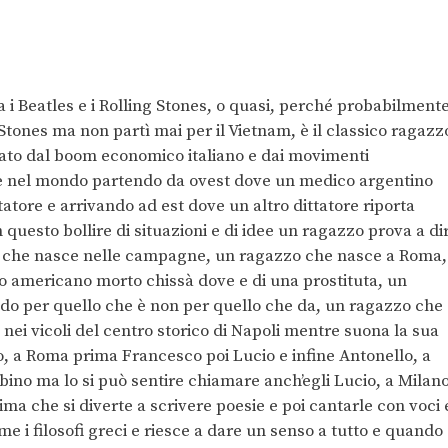
 i Beatles e i Rolling Stones, o quasi, perché probabilment
Stones ma non partì mai per il Vietnam, è il classico ragazz
nzato dal boom economico italiano e dai movimenti
’è nel mondo partendo da ovest dove un medico argentino
ttatore e arrivando ad est dove un altro dittatore riporta
n questo bollire di situazioni e di idee un ragazzo prova a di
zo che nasce nelle campagne, un ragazzo che nasce a Roma,
to americano morto chissà dove e di una prostituta, un
do per quello che è non per quello che da, un ragazzo che
 nei vicoli del centro storico di Napoli mentre suona la sua
o, a Roma prima Francesco poi Lucio e infine Antonello, a
ino ma lo si può sentire chiamare anch’egli Lucio, a Milan
ima che si diverte a scrivere poesie e poi cantarle con voci 
me i filosofi greci e riesce a dare un senso a tutto e quando