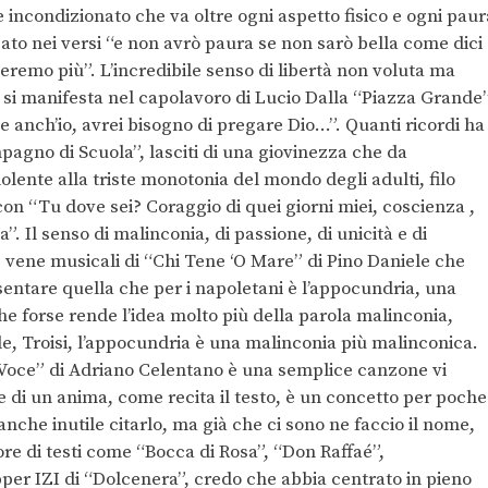
incondizionato che va oltre ogni aspetto fisico e ogni paur
gato nei versi “e non avrò paura se non sarò bella come dici
eremo più”. L’incredibile senso di libertà non voluta ma
e si manifesta nel capolavoro di Lucio Dalla “Piazza Grande
e anch’io, avrei bisogno di pregare Dio…”. Quanti ricordi ha
pagno di Scuola”, lasciti di una giovinezza che da
olente alla triste monotonia del mondo degli adulti, filo
on “Tu dove sei? Coraggio di quei giorni miei, coscienza ,
. Il senso di malinconia, di passione, di unicità e di
e vene musicali di “Chi Tene ‘O Mare” di Pino Daniele che
entare quella che per i napoletani è l’appocundria, una
 che forse rende l’idea molto più della parola malinconia,
e, Troisi, l’appocundria è una malinconia più malinconica.
 Voce” di Adriano Celentano è una semplice canzone vi
 di un anima, come recita il testo, è un concetto per poche
nche inutile citarlo, ma già che ci sono ne faccio il nome,
e di testi come “Bocca di Rosa”, “Don Raffaé”,
per IZI di “Dolcenera”, credo che abbia centrato in pieno