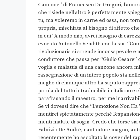
Cannone” di Francesco De Gregori, l’amore 
che risiede nell’altro è perfettamente spie
tu, ma voleremo in carne ed ossa, non torn
propria, mischiata al bisogno di affetto ch
in cui “A modo mio, avrei bisogno di carezz
evocato Antonello Venditti con la sua “Com
rivoluzionaria si arrende inconsapevole e n
conduttore che passa per “Giulio Cesare” c
voglia e malattia di una canzone ancora mia”
rassegnazione di un intero popolo sta nell
meglio di chiunque altro ha saputo rappres
parola del tutto intraducibile in italiano e
parafrasando il maestro, per me inarrivabil
Se vi dovessi dire che “L’emozione Non Ha
mentirei spietatamente perché l’espansione
menti malate di sogni. Credo che forse sia a
Fabrizio De André, cantautore magno, autor
recentemente ho ascoltato la cover del rap