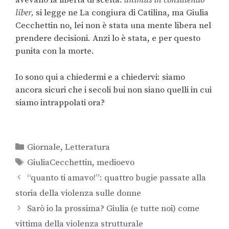
avevano la libertà di scelta:
animus in consulendo
liber,
si legge ne La congiura di Catilina, ma Giulia
Cecchettin no, lei non è stata una mente libera nel
prendere decisioni. Anzi lo è stata, e per questo
punita con la morte.
Io sono qui a chiedermi e a chiedervi: siamo
ancora sicuri che i secoli bui non siano quelli in cui
siamo intrappolati ora?
Giornale
,
Letteratura
GiuliaCecchettin
,
medioevo
“quanto ti amavo!”: quattro bugie passate alla
storia della violenza sulle donne
Sarò io la prossima? Giulia (e tutte noi) come
vittima della violenza strutturale