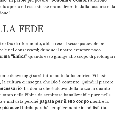
enso. In parole più povere?
Sodoma e Gomorra
furono
ielo aperto ed esse stesse erano divorate dalla lussuria e da
zione?
LLA FEDE
tro Dio di riferimento, abbia reso il sesso piacevole per
ecie nel conservarsi; dunque il nostro creatore poco
irma “linfica”
quando esso giunge allo scopo di prolungar
come dicevo oggi sarà tutto molto fallocentrico. Vi basti
 la cultura ci insegna che Dio è contento. Quindi il piacere
necessario
. La donna che è alcova della razza in quanto
 tanto nella Bibbia da sembrare banalizzabile pure nella
uta è malvista perché
pagata per il suo corpo
mentre la
 più accettabile
perché semplicemente insoddisfatta.