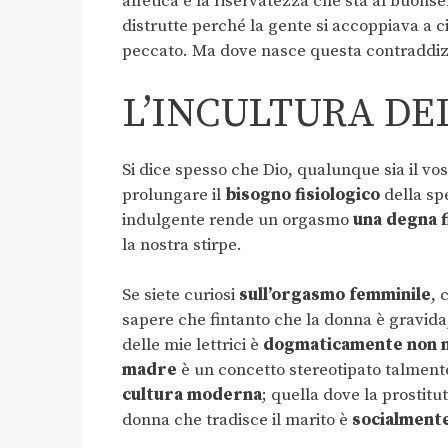
all’etica e la riservatezza che sta al buons
distrutte perché la gente si accoppiava a c
peccato. Ma dove nasce questa contraddi
L’INCULTURA DE
Si dice spesso che Dio, qualunque sia il vos
prolungare il
bisogno fisiologico
della sp
indulgente rende un orgasmo
una degna f
la nostra stirpe.
Se siete curiosi
sull’orgasmo femminile
, 
sapere che fintanto che la donna è gravida,
delle mie lettrici è
dogmaticamente non 
madre
è un concetto stereotipato talmente
cultura moderna
; quella dove la prostit
donna che tradisce il marito è
socialmente