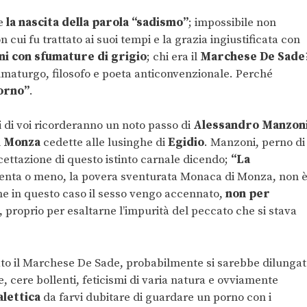
ve
la nascita della parola “sadismo”
; impossibile non
 cui fu trattato ai suoi tempi e la grazia ingiustificata con
i con sfumature di grigio
; chi era il
Marchese De Sade
mmaturgo, filosofo e poeta anticonvenzionale. Perché
orno”
.
 di voi ricorderanno un noto passo di
Alessandro Manzon
i Monza
cedette alle lusinghe di
Egidio
. Manzoni, perno di
ccettazione di questo istinto carnale dicendo;
“La
tenta o meno, la povera sventurata Monaca di Monza, non 
ome in questo caso il sesso vengo accennato,
non per
, proprio per esaltarne l’impurità del peccato che si stava
ato il Marchese De Sade, probabilmente si sarebbe dilunga
 cere bollenti, feticismi di varia natura e ovviamente
alettica
da farvi dubitare di guardare un porno con i