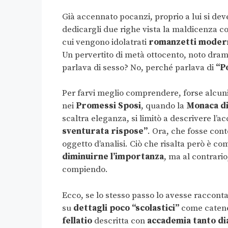
Già accennato pocanzi, proprio a lui si de
dedicargli due righe vista la maldicenza con
cui vengono idolatrati
romanzetti modern
Un pervertito di metà ottocento, noto dra
parlava di sesso? No, perché parlava di
“P
Per farvi meglio comprendere, forse alcuni
nei
Promessi Sposi
, quando la
Monaca d
scaltra eleganza, si limitò a descrivere l’a
sventurata rispose”
. Ora, che fosse con
oggetto d’analisi. Ciò che risalta però è c
diminuirne l’importanza
, ma al contrario
compiendo.
Ecco, se lo stesso passo lo avesse raccont
su
dettagli poco “scolastici”
come catene,
fellatio
descritta con
accademia tanto di