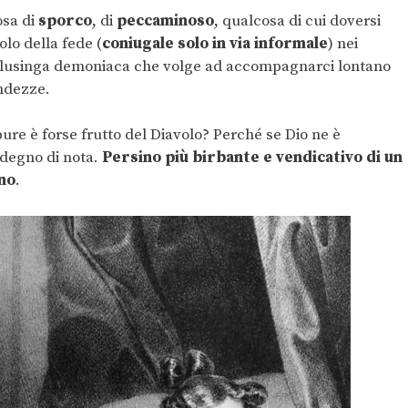
osa di
sporco
, di
peccaminoso
, qualcosa di cui doversi
lo della fede (
coniugale solo in via informale
) nei
na lusinga demoniaca che volge ad accompagnarci lontano
andezze.
ure è forse frutto del Diavolo? Perché se Dio ne è
 degno di nota.
Persino più birbante e vendicativo di un
ino
.