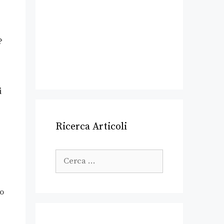
?
i
Ricerca Articoli
è
to