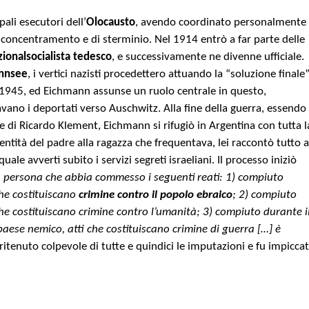
ali esecutori dell’
Olocausto
, avendo coordinato personalmente
di concentramento e di sterminio.
Nel 1914 entrò a far parte delle
zionalsocialista tedesco
, e successivamente ne divenne ufficiale.
annsee
, i vertici nazisti procedettero attuando la “soluzione finale”
al 1945, ed Eichmann assunse un ruolo centrale in questo,
avano i deportati verso Auschwitz. Alla fine della guerra, essendo
 di Ricardo Klement, Eichmann si rifugiò in Argentina con tutta l
identità del padre alla ragazza che frequentava, lei raccontò tutto a
ale avvertì subito i servizi segreti israeliani. Il processo iniziò
a persona che abbia commesso i seguenti reati: 1) compiuto
che costituiscano
crimine contro il popolo ebraico
; 2) compiuto
che costituiscano crimine contro l’umanità; 3) compiuto durante i
aese nemico, atti che costituiscano crimine di guerra […] è
ritenuto colpevole di tutte e quindici le imputazioni e fu impicca