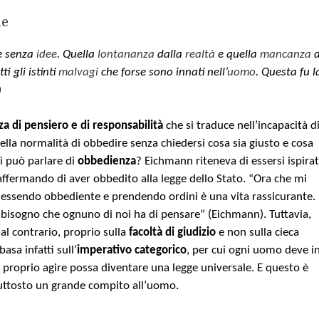
le
e senza
idee
. Quella
lontananza
dalla
realtà
e quella
mancanza
d
ti gli istinti
malvagi
che forse sono innati nell’
uomo
. Questa fu l
)
za di pensiero
e di responsabilità
che si traduce nell’incapacità d
ella normalità di obbedire senza chiedersi cosa sia giusto e cosa
i può parlare di
obbedienza
? Eichmann riteneva di essersi ispira
, affermando di aver obbedito alla legge dello Stato. “Ora che mi
a essendo obbediente e prendendo ordini è una vita rassicurante.
 bisogno che ognuno di noi ha di pensare” (Eichmann). Tuttavia,
 al contrario, proprio sulla
facoltà di giudizio
e non sulla cieca
asa infatti sull’
imperativo categorico
, per cui ogni uomo deve i
l proprio agire possa diventare una legge universale. E questo è
piuttosto un grande compito all’uomo.