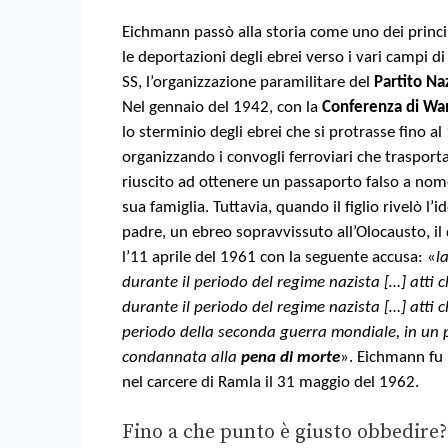
Eichmann passò alla storia come uno dei princip
le deportazioni degli ebrei verso i vari campi 
SS, l’organizzazione paramilitare del
Partito Na
Nel gennaio del 1942, con la
Conferenza di W
lo sterminio degli ebrei che si protrasse fino 
organizzando i convogli ferroviari che trasport
riuscito ad ottenere un passaporto falso a nome
sua famiglia. Tuttavia, quando il figlio rivelò l’
padre, un ebreo sopravvissuto all’Olocausto, il qu
l’11 aprile del 1961 con la seguente accusa: «
l
durante il periodo del regime nazista […] atti 
durante il periodo del regime nazista […] atti 
periodo della seconda guerra mondiale, in un p
condannata alla
pena di morte
». Eichmann fu 
nel carcere di Ramla il 31 maggio del 1962.
Fino a che punto è giusto obbedire?