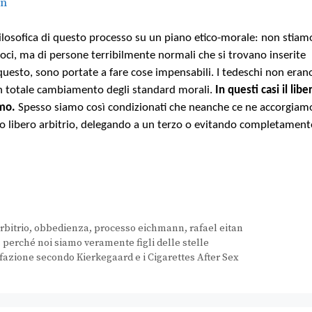
losofica di questo processo su un piano etico-morale: non stiam
oci, ma di persone terribilmente normali che si trovano inserite
 questo, sono portate a fare cose impensabili. I tedeschi non eran
 un totale cambiamento degli standard morali.
In questi casi il libe
amo.
Spesso siamo così condizionati che neanche ce ne accorgiam
ro libero arbitrio, delegando a un terzo o evitando completament
rbitrio
,
obbedienza
,
processo eichmann
,
rafael eitan
: perché noi siamo veramente figli delle stelle
fazione secondo Kierkegaard e i Cigarettes After Sex