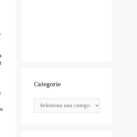
,
a
l
Categorie
l
to