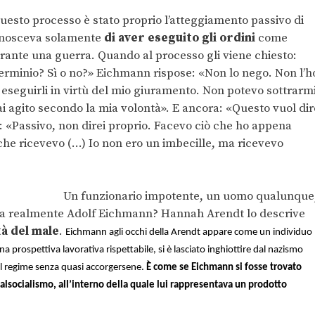
questo processo è stato proprio l’atteggiamento passivo di
conosceva solamente
di aver eseguito gli ordini
come
ante una guerra. Quando al processo gli viene chiesto:
terminio? Sì o no?» Eichmann rispose: «Non lo nego. Non l’h
 eseguirli in virtù del mio giuramento. Non potevo sottrarm
i agito secondo la mia volontà». E ancora: «Questo vuol dir
 «Passivo, non direi proprio. Facevo ciò che ho appena
he ricevevo (…) Io non ero un imbecille, ma ricevevo
Un funzionario impotente, un uomo qualunque
era realmente Adolf Eichmann? Hannah Arendt lo descrive
tà del male
.
Eichmann agli occhi della Arendt appare come un individuo
na prospettiva lavorativa rispettabile, si è lasciato inghiottire dal nazismo
l regime senza quasi accorgersene.
È come se Eichmann si fosse trovato
nalsocialismo, all’interno della quale lui rappresentava un prodotto