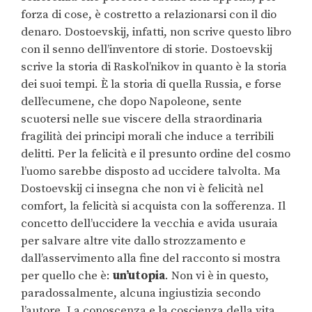
forza di cose, è costretto a relazionarsi con il dio
denaro. Dostoevskij, infatti, non scrive questo libro
con il senno dell’inventore di storie. Dostoevskij
scrive la storia di Raskol’nikov in quanto è la storia
dei suoi tempi. È la storia di quella Russia, e forse
dell’ecumene, che dopo Napoleone, sente
scuotersi nelle sue viscere della straordinaria
fragilità dei principi morali che induce a terribili
delitti. Per la felicità e il presunto ordine del cosmo
l’uomo sarebbe disposto ad uccidere talvolta. Ma
Dostoevskij ci insegna che non vi è felicità nel
comfort, la felicità si acquista con la sofferenza. Il
concetto dell’uccidere la vecchia e avida usuraia
per salvare altre vite dallo strozzamento e
dall’asservimento alla fine del racconto si mostra
per quello che è:
un’utopia
. Non vi è in questo,
paradossalmente, alcuna ingiustizia secondo
l’autore. La conoscenza e la coscienza della vita,