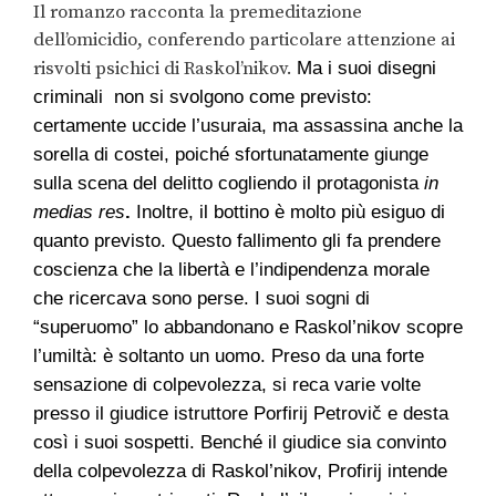
Il romanzo racconta la premeditazione
dell’omicidio, conferendo particolare attenzione ai
risvolti psichici di Raskol’nikov.
Ma i suoi disegni
criminali non si svolgono come previsto:
certamente uccide l’usuraia, ma assassina anche la
sorella di costei, poiché sfortunatamente giunge
sulla scena del delitto cogliendo il protagonista
in
medias res
.
Inoltre, il bottino è molto più esiguo di
quanto previsto. Questo fallimento gli fa prendere
coscienza che la libertà e l’indipendenza morale
che ricercava sono perse.
I suoi sogni di
“superuomo” lo abbandonano e Raskol’nikov scopre
l’umiltà: è soltanto un uomo. Preso da una forte
sensazione di colpevolezza, si reca varie volte
presso il giudice istruttore Porfirij Petrovič e desta
così i suoi sospetti. Benché il giudice sia convinto
della colpevolezza di Raskol’nikov, Profirij intende