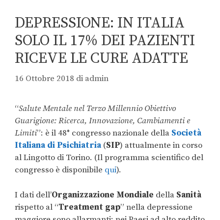
DEPRESSIONE: IN ITALIA
SOLO IL 17% DEI PAZIENTI
RICEVE LE CURE ADATTE
16 Ottobre 2018
di
admin
“
Salute Mentale nel Terzo Millennio Obiettivo
Guarigione: Ricerca, Innovazione, Cambiamenti e
Limiti
”: è il 48° congresso nazionale della
Società
Italiana di Psichiatria
(
SIP
) attualmente in corso
al Lingotto di Torino. (Il programma scientifico del
congresso è disponibile
qui
).
I dati dell’
Organizzazione Mondiale
della
Sanità
rispetto al “
Treatment gap
” nella depressione
maggiore sono allarmanti: nei Paesi ad alto reddito