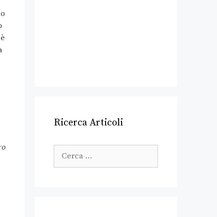
do
o
 è
a
Ricerca Articoli
ro