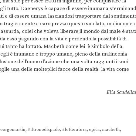
, ma solo per esser tratti in inganno, per conquistare la
iergli tutto. Daenerys è capace di essere inumana sterminan
nti e di essere umana lasciandosi trasportare dal sentiment
o tragicamente a caro prezzo questo suo lato, malinconica
ti assurda, colei che voleva liberare il mondo dal male è stat
 da esso pagando con la vita e perdendo la possibilità di
ui tanto ha lottato. Macbeth come lei è simbolo della
egli è inumano e troppo umano, pieno della malinconia
elusione dell’uomo d’azione che una volta raggiunti i suoi
oglie una delle molteplici facce della realtà: la vita come
Elia Scudella
eorgemartin
,
#iltronodispade
,
#letteratura
,
epica
,
macbeth
,