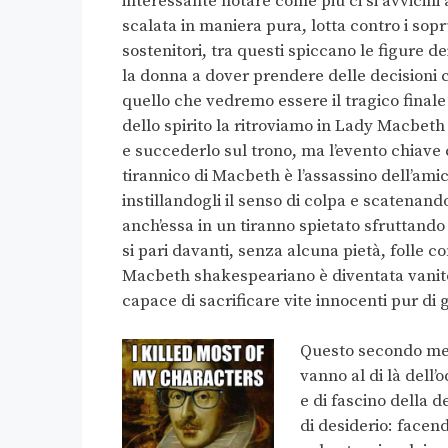
interessante notare come più ci si avvicini a
scalata in maniera pura, lotta contro i sopru
sostenitori, tra questi spiccano le figure d
la donna a dover prendere delle decisioni
quello che vedremo essere il tragico finale
dello spirito la ritroviamo in Lady Macbe
e succederlo sul trono, ma l’evento chiave
tirannico di Macbeth è l’assassino dell’ami
instillandogli il senso di colpa e scatenan
anch’essa in un tiranno spietato sfruttando
si pari davanti, senza alcuna pietà, folle c
Macbeth shakespeariano è diventata vanitos
capace di sacrificare vite innocenti pur di 
Questo secondo me 
vanno al di là dell
e di fascino della 
di desiderio: facen