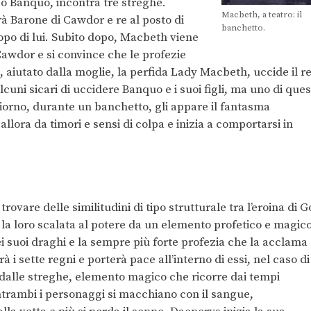
co Banquo, incontra tre streghe.
Macbeth, a teatro: il
rà Barone di Cawdor e re al posto di
banchetto.
po di lui. Subito dopo, Macbeth viene
Cawdor e si convince che le profezie
, aiutato dalla moglie, la perfida Lady Macbeth, uccide il r
cuni sicari di uccidere Banquo e i suoi figli, ma uno di ques
giorno, durante un banchetto, gli appare il fantasma
lora da timori e sensi di colpa e inizia a comportarsi in
rovare delle similitudini di tipo strutturale tra l’eroina di G
 la loro scalata al potere da un elemento profetico e magico
i suoi draghi e la sempre più forte profezia che la acclama
à i sette regni e porterà pace all’interno di essi, nel caso di
dalle streghe, elemento magico che ricorre dai tempi
entrambi i personaggi si macchiano con il sangue,