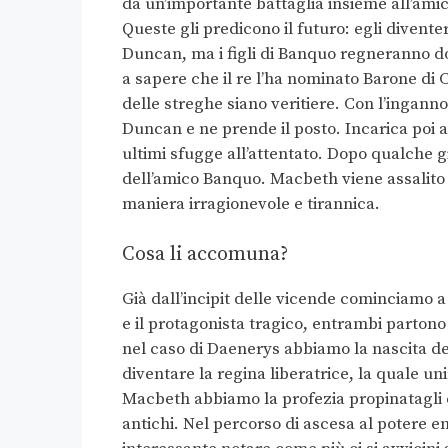
da un’importante battaglia insieme all’ami
Queste gli predicono il futuro: egli divente
Duncan, ma i figli di Banquo regneranno do
a sapere che il re l’ha nominato Barone di 
delle streghe siano veritiere. Con l’inganno
Duncan e ne prende il posto. Incarica poi al
ultimi sfugge all’attentato. Dopo qualche 
dell’amico Banquo. Macbeth viene assalito al
maniera irragionevole e tirannica.
Cosa li accomuna?
Già dall’incipit delle vicende cominciamo a t
e il protagonista tragico, entrambi partono
nel caso di Daenerys abbiamo la nascita de
diventare la regina liberatrice, la quale unir
Macbeth abbiamo la profezia propinatagli 
antichi. Nel percorso di ascesa al potere 