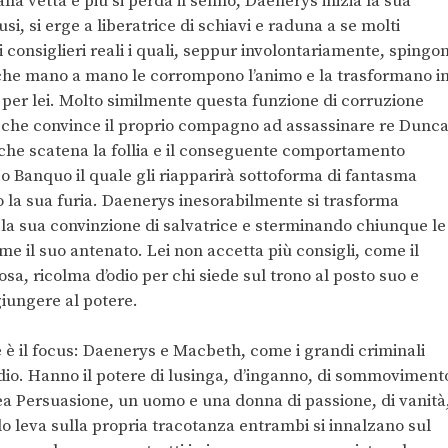
lla vetta e più si perda il senno, Daenerys inizia la sua
si, si erge a liberatrice di schiavi e raduna a se molti
ei consiglieri reali i quali, seppur involontariamente, spingo
 che mano a mano le corrompono l’animo e la trasformano i
 per lei. Molto similmente questa funzione di corruzione
th che convince il proprio compagno ad assassinare re Dunc
 che scatena la follia e il conseguente comportamento
co Banquo il quale gli riapparirà sottoforma di fantasma
do la sua furia. Daenerys inesorabilmente si trasforma
 la sua convinzione di salvatrice e sterminando chiunque le
ome il suo antenato. Lei non accetta più consigli, come il
a, ricolma d’odio per chi siede sul trono al posto suo e
giungere al potere.
è il focus: Daenerys e Macbeth, come i grandi criminali
’odio. Hanno il potere di lusinga, d’inganno, di sommoviment
dea Persuasione, un uomo e una donna di passione, di vanità
do leva sulla propria tracotanza entrambi si innalzano sul