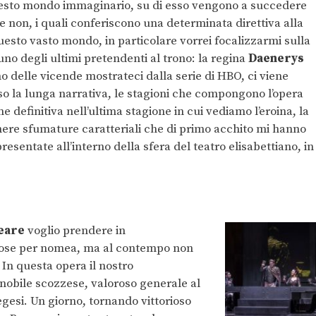
to mondo immaginario, su di esso vengono a succedere
e non, i quali conferiscono una determinata direttiva alla
esto vasto mondo, in particolare vorrei focalizzarmi sulla
uno degli ultimi pretendenti al trono: la regina
Daenerys
no delle vicende mostrateci dalla serie di HBO, ci viene
so la lunga narrativa, le stagioni che compongono l’opera
 definitiva nell’ultima stagione in cui vediamo l’eroina, la
mere sfumature caratteriali che di primo acchito mi hanno
resentate all’interno della sfera del teatro elisabettiano, in
eare
voglio prendere in
amose per nomea, ma al contempo non
. In questa opera il nostro
nobile scozzese, valoroso generale al
egesi. Un giorno, tornando vittorioso