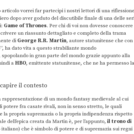
rticolo vorrei far partecipi i nostri lettori di una riflession
ero dopo aver goduto del discutibile finale di una delle ser
i:
Game of Thrones
. Per chi di voi non dovesse conoscere
scrivere un riassunto dettagliato e completo della trama
mente di
George R.R. Martin
, autore statunitense che con 
”, ha dato vita a questo strabiliante mondo
o, spopolando in gran parte del mondo grazie appunto alla
uindi a
HBO
, emittente statunitense, che ne ha permesso l
capire il contesto
 rappresentazione di un mondo fantasy medievale al cui
i potere fra casate rivali, non in senso stretto, le quali
e la propria supremazia o la propria indipendenza rispetto
cale dell’epica creata da Martin è, per l’appunto,
il trono di
lo italiano) che è simbolo di potere e di supremazia sui regni