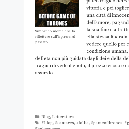
palco tragico dei re
vittoria e poi togl
una città di innoce
dell’amore, pagand
la sua fine e a trat
Simpatico meme che fa
ella stessa liberata
riflettere sull’ispirarsi al
passato
vedere quello per c
condizione umana, 
dell’età non più guidata dagli dei e della d
traguardi vede il vuoto, il prezzo esoso e c
assurdo.
Blog
,
Letteratura
#blog
,
#cantares
,
#follia
,
#gameofthrones
,
#g