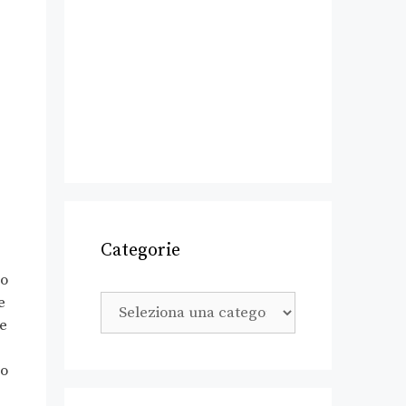
Categorie
po
e
ie
lo