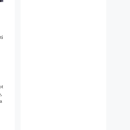
e
ti
ot
,
 a