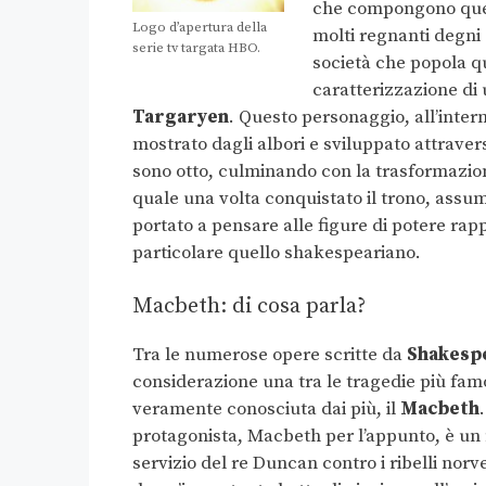
che compongono ques
Logo d’apertura della
molti regnanti degni 
serie tv targata HBO.
società che popola qu
caratterizzazione di 
Targaryen
. Questo personaggio, all’inter
mostrato dagli albori e sviluppato attraver
sono otto, culminando con la trasformazione
quale una volta conquistato il trono, assu
portato a pensare alle figure di potere rapp
particolare quello shakespeariano.
Macbeth: di cosa parla?
Tra le numerose opere scritte da
Shakesp
considerazione una tra le tragedie più f
veramente conosciuta dai più, il
Macbeth
protagonista, Macbeth per l’appunto, è un 
servizio del re Duncan contro i ribelli norv