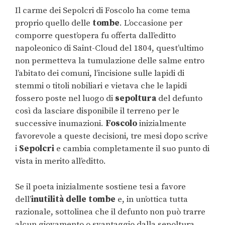
Il carme dei Sepolcri di Foscolo ha come tema
proprio quello delle
tombe
. L’occasione per
comporre quest’opera fu offerta dall’editto
napoleonico di Saint-Cloud del 1804, quest’ultimo
non permetteva la tumulazione delle salme entro
l’abitato dei comuni, l’incisione sulle lapidi di
stemmi o titoli nobiliari e vietava che le lapidi
fossero poste nel luogo di
sepoltura
del defunto
così da lasciare disponibile il terreno per le
successive inumazioni.
Foscolo
inizialmente
favorevole a queste decisioni, tre mesi dopo scrive
i
Sepolcri
e cambia completamente il suo punto di
vista in merito all’editto.
Se il poeta inizialmente sostiene tesi a favore
dell’
inutilità delle tombe
e, in un’ottica tutta
razionale, sottolinea che il defunto non può trarre
alcun giovamento o svantaggio dalla sepoltura