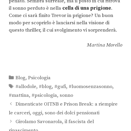
penato. Sembra surreale, ma il posto in cui ritrova
il sonno perduto è nella
cella di una prigione
.
Come ci sarà finito Trevor in prigione? Un buon
modo per scoprirlo è lanciarsi nella visione di
questo thriller, il cui svolgimento vi sorprenderà.
Martina Morello
Blog
,
Psicologia
#allodole
,
#blog
,
#gufi
,
#luomosenzasonno
,
#mattina
,
#psicologia
,
sonno
Dimenticate OITNB e Prison Break: a riempire
le carceri, oggi, sono dei dolci pensionati
Girolamo Savonarola, il fascista del
rinascimento