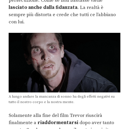
persecuzione. Come se non bastasse viene
lasciato anche dalla fidanzata
. La realtà è
sempre più distorta e crede che tutti ce l’abbiano
con lui.
A lungo andare la mancanza di sonno ha degli effetti negativi su
tutto il nostro corpo e la nostra mente.
Solamente alla fine del film Trevor riuscirà
finalmente a
riaddormentarsi
dopo aver tanto