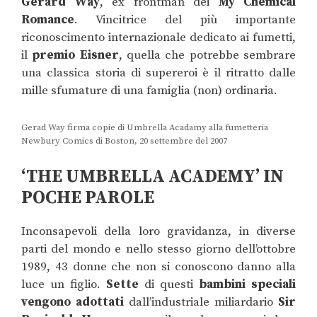
Gerard Way
, ex frontman dei
My Chemical
Romance
. Vincitrice del più importante
riconoscimento internazionale dedicato ai fumetti,
il
premio Eisner
, quella che potrebbe sembrare
una classica storia di supereroi è il ritratto dalle
mille sfumature di una famiglia (non) ordinaria.
Gerad Way firma copie di Umbrella Acadamy alla fumetteria
Newbury Comics di Boston, 20 settembre del 2007
‘THE UMBRELLA ACADEMY’ IN
POCHE PAROLE
Inconsapevoli della loro gravidanza, in diverse
parti del mondo e nello stesso giorno dell’ottobre
1989, 43 donne che non si conoscono danno alla
luce un figlio.
Sette
di questi
bambini speciali
vengono adottati
dall’industriale miliardario
Sir