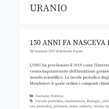
URANIO
150 ANNI FA NASCEVA
28 Gennaio 2019
di
Roberto Parisi
L’ONU ha proclamato il 2019 come l’Internat
centocinquantenario dell’intuizione genial
mondo scientifico. La tavola periodica degl
Mendeleev il quale ordinò i composti chimi
Giornale
,
Scienza
#tavola periodica
,
anniversario
,
Biologia
,
cele
oro
,
periodica
,
plutonio
,
rame
,
scienza
,
tavola
,
tu