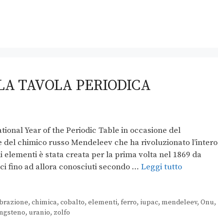
 LA TAVOLA PERIODICA
ional Year of the Periodic Table in occasione del
e del chimico russo Mendeleev che ha rivoluzionato l’intero
i elementi è stata creata per la prima volta nel 1869 da
ci fino ad allora conosciuti secondo …
Leggi tutto
brazione
,
chimica
,
cobalto
,
elementi
,
ferro
,
iupac
,
mendeleev
,
Onu
,
ngsteno
,
uranio
,
zolfo