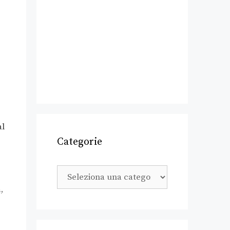
al
Categorie
à
,