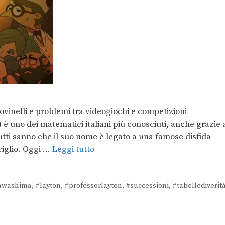
dovinelli e problemi tra videogiochi e competizioni
è uno dei matematici italiani più conosciuti, anche grazie 
utti sanno che il suo nome è legato a una famose disfida
ciglio. Oggi …
Leggi tutto
awashima
,
#layton
,
#professorlayton
,
#successioni
,
#tabellediverit