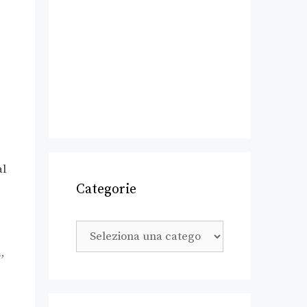
al
Categorie
à
,