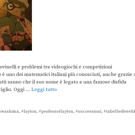
dovinelli e problemi tra videogiochi e competizioni
è uno dei matematici italiani più conosciuti, anche grazie 
utti sanno che il suo nome è legato a una famose disfida
ciglio. Oggi …
Leggi tutto
awashima
,
#layton
,
#professorlayton
,
#successioni
,
#tabellediverit