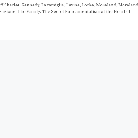
eff Sharlet
,
Kennedy
,
La famiglia
,
Levine
,
Locke
,
Moreland
,
Morelan
zzazione
,
The Family: The Secret Fundamentalism at the Heart of