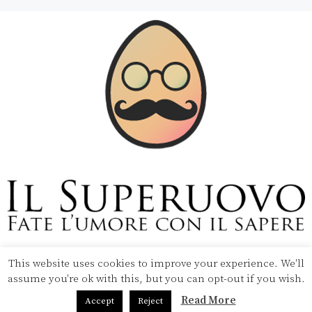
Copyright © 2020 Il Superuovo — Powered by Pipool
This website uses cookies to improve your experience. We'll
SRL
assume you're ok with this, but you can opt-out if you wish.
Read More
Accept
Reject