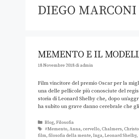
DIEGO MARCONI
MEMENTO E IL MODEL
18 Novembre 2018
di
admin
Film vincitore del premio Oscar per la mi
una delle pellicole più conosciute del regi
storia di Leonard Shelby che, dopo un’aggre
ha subito un grave danno cerebrale che g
Blog
,
Filosofia
#Memento
,
Anna
,
cervello
,
Chalmers
,
Christ
film
,
filosofia della mente
,
Inga
,
Leonard Shelby
,