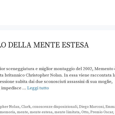
LO DELLA MENTE ESTESA
glior sceneggiatura e miglior montaggio del 2002, Memento 
sta britannico Christopher Nolan. In essa viene raccontata l
ssione subita dai due sconosciuti assassini di sua moglie,
li impedisce …
Leggi tutto
opher Nolan
,
Clark
,
conoscenze disposizionali
,
Diego Marconi
,
Emm
memoria
,
mente
,
mente estesa
,
mente limitata
,
Otto
,
Premio Oscar
,