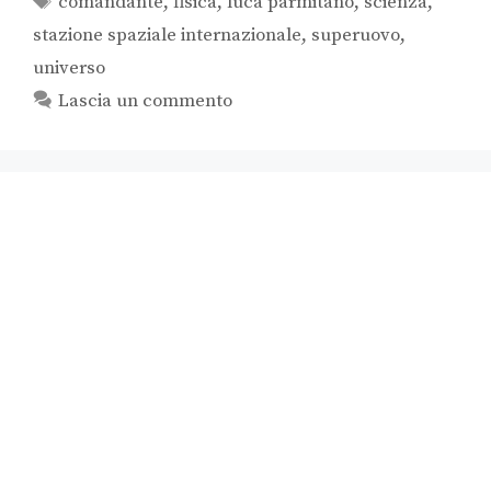
comandante
,
fisica
,
luca parmitano
,
scienza
,
stazione spaziale internazionale
,
superuovo
,
universo
Lascia un commento