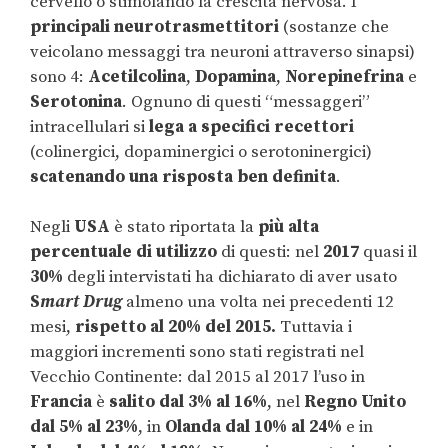
cervello o stimolando la crescita nervosa. I
principali neurotrasmettitori
(sostanze che
veicolano messaggi tra neuroni attraverso sinapsi)
sono 4:
Acetilcolina
,
Dopamina
,
Norepinefrina
e
Serotonina
. Ognuno di questi “messaggeri”
intracellulari si
lega a specifici recettori
(colinergici, dopaminergici o serotoninergici)
scatenando una risposta ben definita
.
Negli
USA
è stato riportata la
più alta
percentuale di utilizzo
di questi: nel
2017
quasi il
30%
degli intervistati ha dichiarato di aver usato
S
mart
Drug
almeno una volta nei precedenti 12
mesi,
rispetto al 20% del 2015.
Tuttavia i
maggiori incrementi sono stati registrati nel
Vecchio Continente: dal 2015 al 2017 l’uso in
Francia
è
salito dal 3% al 16%
, nel
Regno Unito
dal 5% al 23%
, in
Olanda dal 10% al 24%
e in