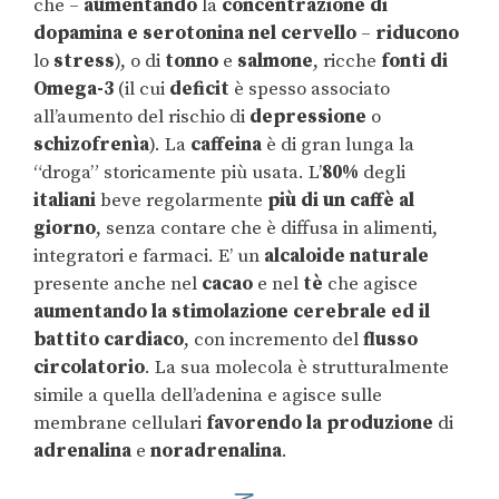
che –
aumentando
la
concentrazione di
dopamina e serotonina nel cervello
–
riducono
lo
stress
), o di
tonno
e
salmone
, ricche
fonti di
Omega-3
(il cui
deficit
è spesso associato
all’aumento del rischio di
depressione
o
schizofrenìa
). La
caffeina
è di gran lunga la
“droga” storicamente più usata. L’
80%
degli
italiani
beve regolarmente
più di un caffè al
giorno
, senza contare che è diffusa in alimenti,
integratori e farmaci. E’ un
alcaloide naturale
presente anche nel
cacao
e nel
tè
che agisce
aumentando la stimolazione cerebrale ed il
battito cardiaco
, con incremento del
flusso
circolatorio
. La sua molecola è strutturalmente
simile a quella dell’adenina e agisce sulle
membrane cellulari
favorendo la produzione
di
adrenalina
e
noradrenalina
.