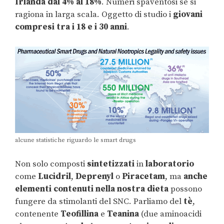
Irlanda dal 4% al 18%
. Numeri spaventosi se si
ragiona in larga scala. Oggetto di studio i
giovani
compresi tra i 18 e i 30 anni
.
alcune statistiche riguardo le smart drugs
Non solo composti
sintetizzati
in
laboratorio
come
Lucidril
,
Deprenyl
o
Piracetam
, ma
anche
elementi contenuti nella nostra dieta
possono
fungere da stimolanti del SNC. Parliamo del
tè
,
contenente
Teofillina
e
Teanina
(due aminoacidi