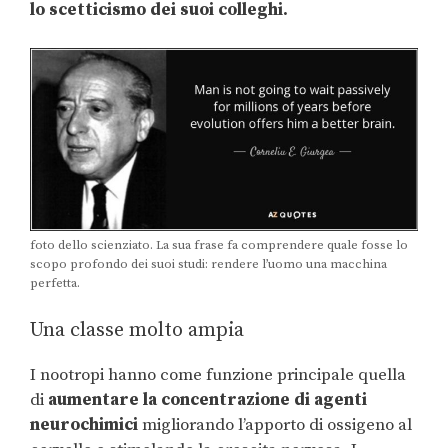
lo scetticismo dei suoi colleghi.
foto dello scienziato. La sua frase fa comprendere quale fosse lo
scopo profondo dei suoi studi: rendere l’uomo una macchina
perfetta.
Una classe molto ampia
I nootropi hanno come funzione principale quella
di
aumentare la concentrazione di agenti
neurochimici
migliorando l’apporto di ossigeno al