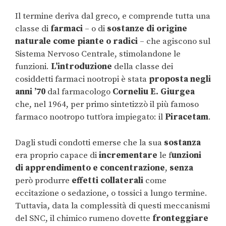
Il termine deriva dal greco, e comprende tutta una
classe di
farmaci
– o di
sostanze di origine
naturale come piante o radici
– che agiscono sul
Sistema Nervoso Centrale, stimolandone le
funzioni.
L’introduzione
della classe dei
cosiddetti farmaci nootropi è stata
proposta negli
anni ’70
dal farmacologo
Corneliu E. Giurgea
che, nel 1964, per primo sintetizzò il più famoso
farmaco nootropo tutt’ora impiegato: il
P
iracetam
.
Dagli studi condotti emerse che la sua
sostanza
era proprio capace di
incrementare
le f
unzioni
di apprendimento e concentrazione
,
senza
però produrre
effetti
collaterali
come
eccitazione o sedazione, o tossici a lungo termine.
Tuttavia, data la complessità di questi meccanismi
del SNC, il chimico rumeno dovette
fronteggiare