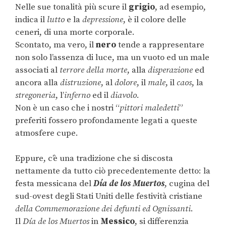
Nelle sue tonalità più scure il
grigio
, ad esempio,
indica il
lutto
e la
depressione
, è il colore delle
ceneri, di una morte corporale.
Scontato, ma vero, il
nero
tende a rappresentare
non solo l’assenza di luce, ma un vuoto ed un male
associati al
terrore della morte
, alla
disperazione
ed
ancora alla
distruzione
, al
dolore
, il
male
, il
caos
, la
stregoneria
, l’
inferno
ed il
diavolo.
Non è un caso che i nostri “
pittori maledetti
”
preferiti fossero profondamente legati a queste
atmosfere cupe.
Eppure, c’è una tradizione che si discosta
nettamente da tutto ciò precedentemente detto: la
festa messicana del
Día de
los Muertos
, cugina del
sud-ovest degli Stati Uniti delle festività cristiane
della Commemorazione dei defunti ed Ognissanti
.
Il
Día de
los Muertos
in
Messico
, si differenzia