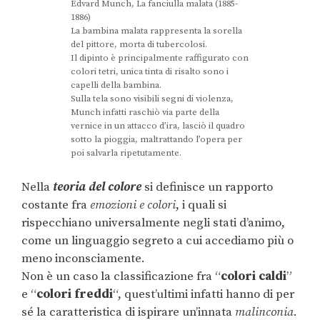
Edvard Munch, La fanciulla malata (1885-
1886)
La bambina malata rappresenta la sorella
del pittore, morta di tubercolosi.
Il dipinto è principalmente raffigurato con
colori tetri, unica tinta di risalto sono i
capelli della bambina.
Sulla tela sono visibili segni di violenza,
Munch infatti raschiò via parte della
vernice in un attacco d’ira, lasciò il quadro
sotto la pioggia, maltrattando l’opera per
poi salvarla ripetutamente.
Nella
teoria del colore
si definisce un rapporto
costante fra
emozioni e colori
, i quali si
rispecchiano universalmente negli stati d’animo,
come un linguaggio segreto a cui accediamo più o
meno inconsciamente.
Non è un caso la classificazione fra “
colori caldi
”
e “
colori freddi
“, quest’ultimi infatti hanno di per
sé la caratteristica di ispirare un’innata
malinconia
.