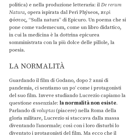
politica) e nella produzione letteraria: il
De rerum
Natura
, opera ispirata dal Perì Phýseos, περὶ
φύσεος, “Sulla natura” di Epicuro. Un poema che si
pone come vademecum, come un libro didattico,
in cui la medicina è la dottrina epicurea
somministrata con la più dolce delle pillole, la
poesia.
LA NORMALITÀ
Guardando il film di Godano, dopo 2 anni di
pandemia, ci sentiamo un po’ come i protagonisti
del suo film. Inveve studiando Lucrezio capiamo la
questione essenziale:
la normalità non esiste
.
Parlando di
voluptas
(piacere) nella Roma della
gloria militare, Lucrezio si staccava dalla massa
diventando l’anormale; così con i loro disturbi lo
diventato i protagonisti del film. Ma ecco che il