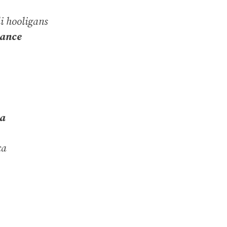
i hooligans
dance
ma
ca