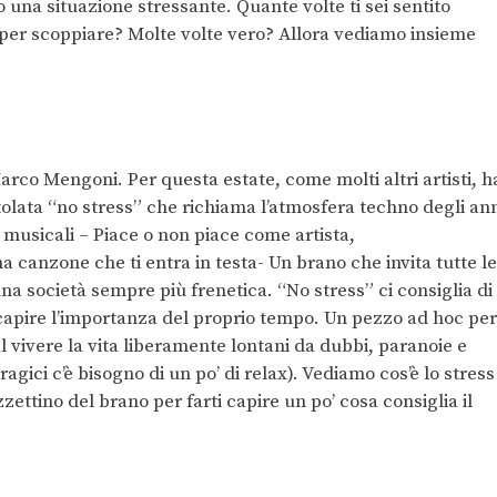
o una situazione stressante. Quante volte ti sei sentito
 per scoppiare? Molte volte vero? Allora vediamo insieme
Marco Mengoni. Per questa estate, come molti altri artisti, h
itolata “no stress” che richiama l’atmosfera techno degli an
 musicali – Piace o non piace come artista,
 canzone che ti entra in testa- Un brano che invita tutte le
na società sempre più frenetica. “No stress” ci consiglia di
 capire l’importanza del proprio tempo. Un pezzo ad hoc per
al vivere la vita liberamente lontani da dubbi, paranoie e
ragici c’è bisogno di un po’ di relax). Vediamo cos’è lo stress
ettino del brano per farti capire un po’ cosa consiglia il