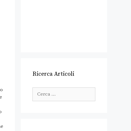
Ricerca Articoli
io
e
o
ne