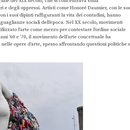
ociale del XIX secolo, che si concentrava sulla
ri e degli oppressi. Artisti come Honoré Daumier, con le su
on i suoi dipinti raffiguranti la vita dei contadini, hanno
suguaglianze sociali dell’epoca. Nel XX secolo, movimenti
ilizzato l’arte come mezzo per contestare l’ordine sociale
ni ’60 e ’70, il movimento dell’arte concettuale ha
ti nelle opere d’arte, spesso affrontando questioni politiche 