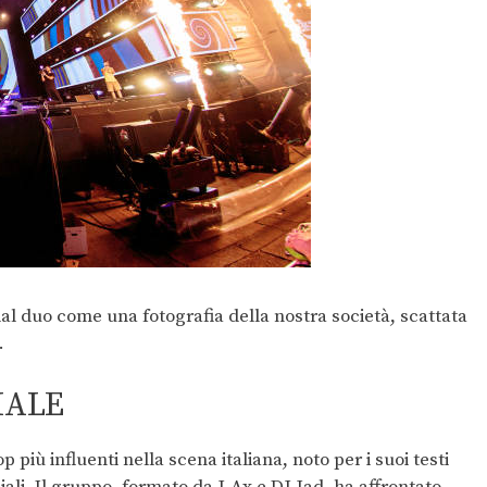
al duo come una fotografia della nostra società, scattata
.
IALE
p più influenti nella scena italiana, noto per i suoi testi
li. Il gruppo, formato da J-Ax e DJ Jad, ha affrontato