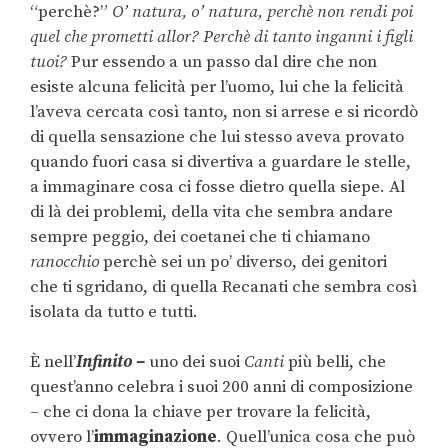
“perchè?”
O’ natura, o’ natura, perchè non rendi poi
quel che prometti allor? Perchè di tanto inganni i figli
tuoi?
Pur essendo a un passo dal dire che non
esiste alcuna felicità per l’uomo, lui che la felicità
l’aveva cercata così tanto, non si arrese e si ricordò
di quella sensazione che lui stesso aveva provato
quando fuori casa si divertiva a guardare le stelle,
a immaginare cosa ci fosse dietro quella siepe. Al
di là dei problemi, della vita che sembra andare
sempre peggio, dei coetanei che ti chiamano
ranocchio
perchè sei un po’ diverso, dei genitori
che ti sgridano, di quella Recanati che sembra così
isolata da tutto e tutti.
È nell’
Infinito –
uno dei suoi
Canti
più belli, che
quest’anno celebra i suoi 200 anni di composizione
– che ci dona la chiave per trovare la felicità,
ovvero l’
immaginazione
. Quell’unica cosa che può