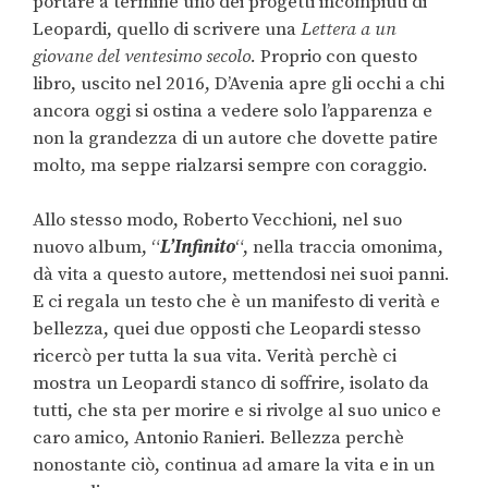
portare a termine uno dei progetti incompiuti di
Leopardi, quello di scrivere una
Lettera a un
giovane del ventesimo secolo.
Proprio con questo
libro, uscito nel 2016, D’Avenia apre gli occhi a chi
ancora oggi si ostina a vedere solo l’apparenza e
non la grandezza di un autore che dovette patire
molto, ma seppe rialzarsi sempre con coraggio.
Allo stesso modo, Roberto Vecchioni, nel suo
nuovo album, “
L’Infinito
“, nella traccia omonima,
dà vita a questo autore, mettendosi nei suoi panni.
E ci regala un testo che è un manifesto di verità e
bellezza, quei due opposti che Leopardi stesso
ricercò per tutta la sua vita. Verità perchè ci
mostra un Leopardi stanco di soffrire, isolato da
tutti, che sta per morire e si rivolge al suo unico e
caro amico, Antonio Ranieri. Bellezza perchè
nonostante ciò, continua ad amare la vita e in un