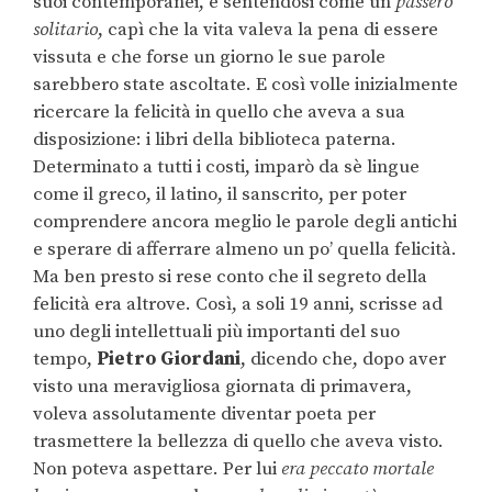
suoi contemporanei, e sentendosi come un
passero
solitario
, capì che la vita valeva la pena di essere
vissuta e che forse un giorno le sue parole
sarebbero state ascoltate. E così volle inizialmente
ricercare la felicità in quello che aveva a sua
disposizione: i libri della biblioteca paterna.
Determinato a tutti i costi, imparò da sè lingue
come il greco, il latino, il sanscrito, per poter
comprendere ancora meglio le parole degli antichi
e sperare di afferrare almeno un po’ quella felicità.
Ma ben presto si rese conto che il segreto della
felicità era altrove. Così, a soli 19 anni, scrisse ad
uno degli intellettuali più importanti del suo
tempo,
Pietro Giordani
, dicendo che, dopo aver
visto una meravigliosa giornata di primavera,
voleva assolutamente diventar poeta per
trasmettere la bellezza di quello che aveva visto.
Non poteva aspettare. Per lui
era peccato mortale