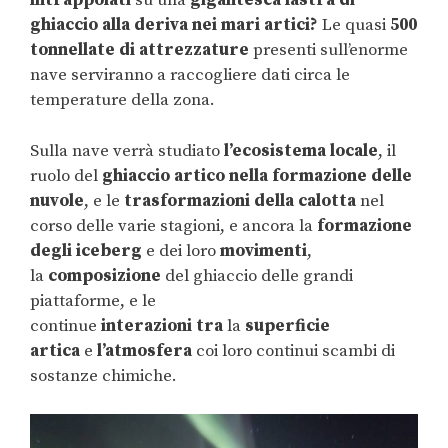
intrappolati
su una
gigantesca lastra di
ghiaccio alla deriva nei mari artici?
Le quasi
500
tonnellate di attrezzature
presenti sull’enorme
nave serviranno a raccogliere dati circa le
temperature della zona.
Sulla nave verrà studiato
l’ecosistema locale
, il
ruolo del
ghiaccio artico nella formazione delle
nuvole
, e le
trasformazioni della calotta
nel
corso delle varie stagioni, e ancora la
formazione
degli iceberg
e dei loro
movimenti
,
la
composizione
del ghiaccio delle grandi
piattaforme, e le
continue
interazioni
tra
la
superficie
artica
e
l’atmosfera
coi loro continui scambi di
sostanze chimiche.