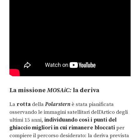
La missione
MOSAiC:
la deriva
La
rotta
della
Polarstern
è stata pianificata
osservando le immagini satellitari dell’Artico degli
ultimi 15 anni,
individuando così i punti del
ghiaccio migliori in cui rimanere bloccati
per
compiere il percorso desiderato: la deriva prevista