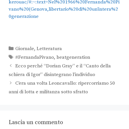
kerouac/#:~:text=Nel%201966%20Fernanda%20Pi
vano%20(Genova,libertario%20di%20un’intera%2
0generazione
Giornale
,
Letteratura
#FernandaPivano
,
beatgeneration
Ecco perché “Dorian Gray” e il “Canto della
schiera di Igor” disintegrano l’individuo
C’era una volta Leoncavallo: ripercorriamo 50
anni di lotta e militanza sotto sfratto
Lascia un commento