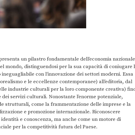
rappresenta un pilastro fondamentale dell’economia nazionale
nel mondo, distinguendosi per la sua capacità di coniugare 
o ineguagliabile con l’innovazione dei settori moderni. Essa
orealismo e le eccellenze contemporanee) all’editoria, dal
le industrie culturali per la loro componente creativa) fin
i e dei servizi culturali. Nonostante l’enorme potenziale,
fide strutturali, come la frammentazione delle imprese e la
talizzazione e promozione internazionale. Riconoscere
di identità e conoscenza, ma anche come un motore di
iale per la competitività futura del Paese.