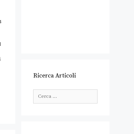
4
l
i
Ricerca Articoli